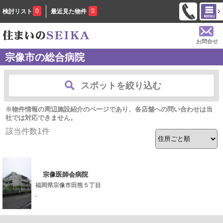
0
0
検討リスト
最近見た物件
お問合せ
宗像市の総合病院
スポットを絞り込む
※物件情報の周辺施設紹介のページであり、各店舗への問い合わせは当
社では対応できません。
該当件数
1
件
宗像医師会病院
福岡県宗像市田熊５丁目
-