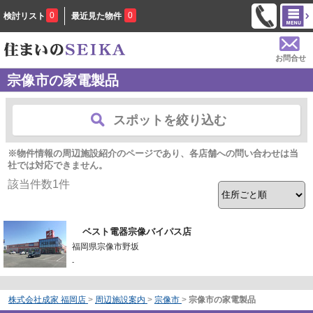
0
0
検討リスト
最近見た物件
お問合せ
宗像市の家電製品
スポットを絞り込む
※物件情報の周辺施設紹介のページであり、各店舗への問い合わせは当
社では対応できません。
該当件数
1
件
ベスト電器宗像バイパス店
福岡県宗像市野坂
-
株式会社成家 福岡店
>
周辺施設案内
>
宗像市
>
宗像市の家電製品