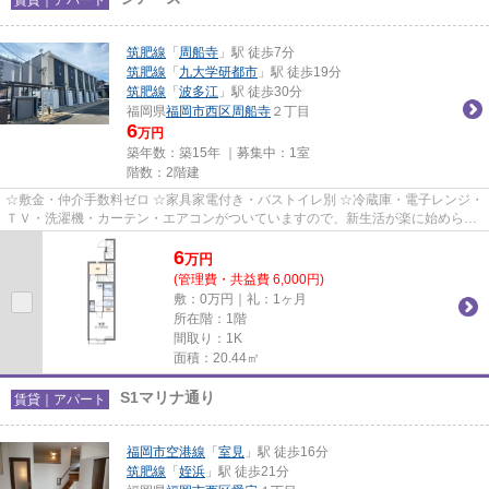
筑肥線
「
周船寺
」駅 徒歩7分
筑肥線
「
九大学研都市
」駅 徒歩19分
筑肥線
「
波多江
」駅 徒歩30分
福岡県
福岡市西区
周船寺
２丁目
6
万円
築年数：築15年 ｜募集中：
1室
階数：2階建
☆敷金・仲介手数料ゼロ ☆家具家電付き・バストイレ別 ☆冷蔵庫・電子レンジ・
ＴＶ・洗濯機・カーテン・エアコンがついていますので、新生活が楽に始められ
ます。
6
万
円
(管理費・共益費 6,000円)
敷：0万円｜礼：1ヶ月
所在階：1階
間取り：1K
面積：20.44㎡
S1マリナ通り
賃貸｜アパート
福岡市空港線
「
室見
」駅 徒歩16分
筑肥線
「
姪浜
」駅 徒歩21分