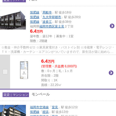
筑肥線
「
周船寺
」駅 徒歩18分
筑肥線
「
九大学研都市
」駅 徒歩28分
筑肥線
「
波多江
」駅 徒歩38分
福岡県
福岡市西区
富士見
２丁目
6.4
万円
築年数：築12年 ｜募集中：
1室
階数：2階建
☆敷金・仲介手数料ゼロ ☆家具家電付き・バストイレ別 ☆冷蔵庫・電子レンジ・
ＴＶ・洗濯機・カーテン・エアコンがついていますので、新生活が楽に始められ
ます。
6.4
万
円
(管理費・共益費 6,000円)
敷：0ヶ月｜礼：1ヶ月
所在階：2階
間取り：1K
面積：22.20㎡
モンペール
賃貸｜マンション
福岡市空港線
「
室見
」駅 徒歩12分
筑肥線
「
姪浜
」駅 徒歩13分