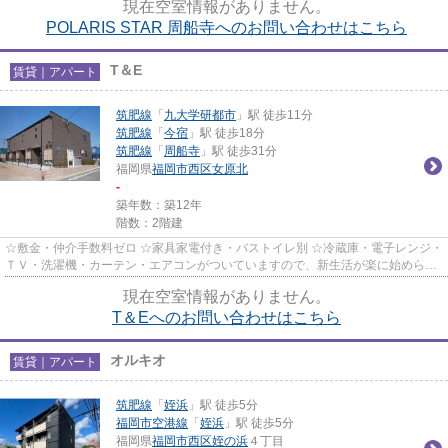
現在空室情報がありません。
POLARIS STAR 周船寺へのお問い合わせはこちら
T＆E
賃貸｜アパート
筑肥線
「
九大学研都市
」駅 徒歩11分
筑肥線
「
今宿
」駅 徒歩18分
筑肥線
「
周船寺
」駅 徒歩31分
福岡県
福岡市西区
女原北
-
築年数：築12年
階数：2階建
☆敷金・仲介手数料ゼロ ☆家具家電付き・バストイレ別 ☆冷蔵庫・電子レンジ・
ＴＶ・洗濯機・カーテン・エアコンがついていますので、新生活が楽に始められ
ます。
現在空室情報がありません。
T＆Eへのお問い合わせはこちら
オルキオ
賃貸｜アパート
筑肥線
「
姪浜
」駅 徒歩5分
福岡市空港線
「
姪浜
」駅 徒歩5分
福岡県
福岡市西区
姪の浜
４丁目