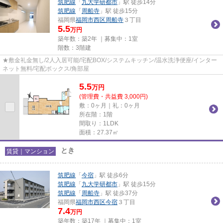
筑肥線
「
九大学研都市
」駅 徒歩14分
筑肥線
「
周船寺
」駅 徒歩15分
福岡県
福岡市西区
周船寺
３丁目
5.5
万円
築年数：築2年 ｜募集中：
1室
階数：3階建
★敷金礼金無し/2人入居可能/宅配BOX/システムキッチン/温水洗浄便座/インター
ネット無料/宅配ボックス/角部屋
5.5
万
円
(管理費・共益費 3,000円)
敷：0ヶ月｜礼：0ヶ月
所在階：1階
間取り：1LDK
面積：27.37㎡
とき
賃貸｜マンション
筑肥線
「
今宿
」駅 徒歩6分
筑肥線
「
九大学研都市
」駅 徒歩15分
筑肥線
「
周船寺
」駅 徒歩37分
福岡県
福岡市西区
今宿
３丁目
7.4
万円
築年数：築17年 ｜募集中：
1室