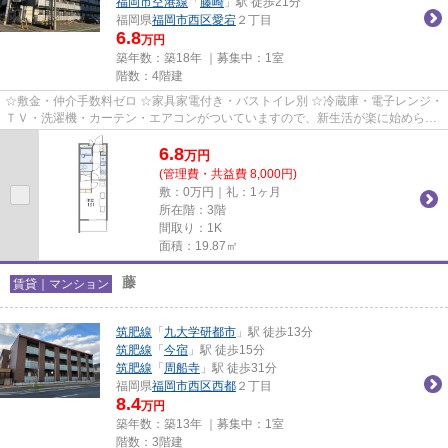
福岡市空港線
「
藤崎
」駅 徒歩21分
福岡県
福岡市西区
愛宕
２丁目
6.8
万円
築年数：築18年 ｜募集中：
1室
階数：4階建
☆敷金・仲介手数料ゼロ ☆家具家電付き・バストイレ別 ☆冷蔵庫・電子レンジ・
ＴＶ・洗濯機・カーテン・エアコンがついていますので、新生活が楽に始められ
ます。
6.8
万
円
(管理費・共益費 8,000円)
敷：0万円｜礼：1ヶ月
所在階：3階
間取り：1K
面積：19.87㎡
藤
賃貸｜マンション
筑肥線
「
九大学研都市
」駅 徒歩13分
筑肥線
「
今宿
」駅 徒歩15分
筑肥線
「
周船寺
」駅 徒歩31分
福岡県
福岡市西区
西都
２丁目
8.4
万円
築年数：築13年 ｜募集中：
1室
階数：3階建