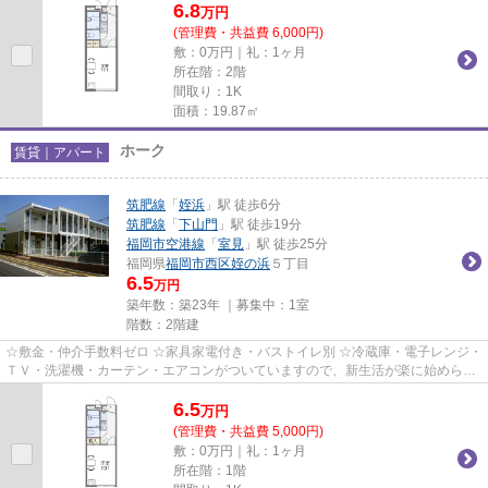
6.8
万
円
(管理費・共益費 6,000円)
敷：0万円｜礼：1ヶ月
所在階：2階
間取り：1K
面積：19.87㎡
ホーク
賃貸｜アパート
筑肥線
「
姪浜
」駅 徒歩6分
筑肥線
「
下山門
」駅 徒歩19分
福岡市空港線
「
室見
」駅 徒歩25分
福岡県
福岡市西区
姪の浜
５丁目
6.5
万円
築年数：築23年 ｜募集中：
1室
階数：2階建
☆敷金・仲介手数料ゼロ ☆家具家電付き・バストイレ別 ☆冷蔵庫・電子レンジ・
ＴＶ・洗濯機・カーテン・エアコンがついていますので、新生活が楽に始められ
ます。
6.5
万
円
(管理費・共益費 5,000円)
敷：0万円｜礼：1ヶ月
所在階：1階