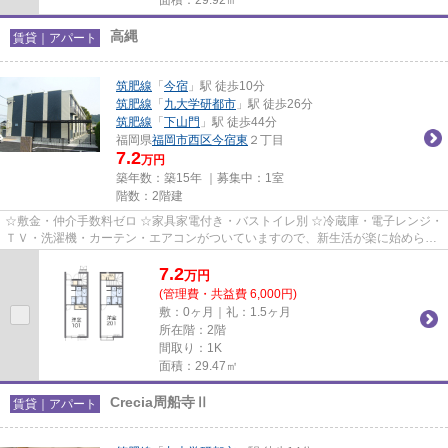
高縄
賃貸｜アパート
筑肥線
「
今宿
」駅 徒歩10分
筑肥線
「
九大学研都市
」駅 徒歩26分
筑肥線
「
下山門
」駅 徒歩44分
福岡県
福岡市西区
今宿東
２丁目
7.2
万円
築年数：築15年 ｜募集中：
1室
階数：2階建
☆敷金・仲介手数料ゼロ ☆家具家電付き・バストイレ別 ☆冷蔵庫・電子レンジ・
ＴＶ・洗濯機・カーテン・エアコンがついていますので、新生活が楽に始められ
ます。
7.2
万
円
(管理費・共益費 6,000円)
敷：0ヶ月｜礼：1.5ヶ月
所在階：2階
間取り：1K
面積：29.47㎡
Crecia周船寺Ⅱ
賃貸｜アパート