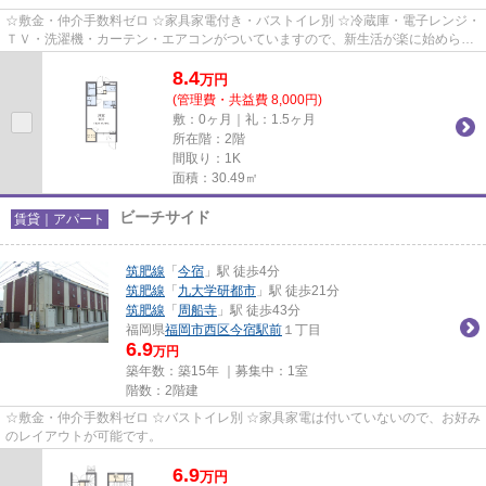
☆敷金・仲介手数料ゼロ ☆家具家電付き・バストイレ別 ☆冷蔵庫・電子レンジ・
ＴＶ・洗濯機・カーテン・エアコンがついていますので、新生活が楽に始められ
ます。
8.4
万
円
(管理費・共益費 8,000円)
敷：0ヶ月｜礼：1.5ヶ月
所在階：2階
間取り：1K
面積：30.49㎡
ビーチサイド
賃貸｜アパート
筑肥線
「
今宿
」駅 徒歩4分
筑肥線
「
九大学研都市
」駅 徒歩21分
筑肥線
「
周船寺
」駅 徒歩43分
福岡県
福岡市西区
今宿駅前
１丁目
6.9
万円
築年数：築15年 ｜募集中：
1室
階数：2階建
☆敷金・仲介手数料ゼロ ☆バストイレ別 ☆家具家電は付いていないので、お好み
のレイアウトが可能です。
6.9
万
円