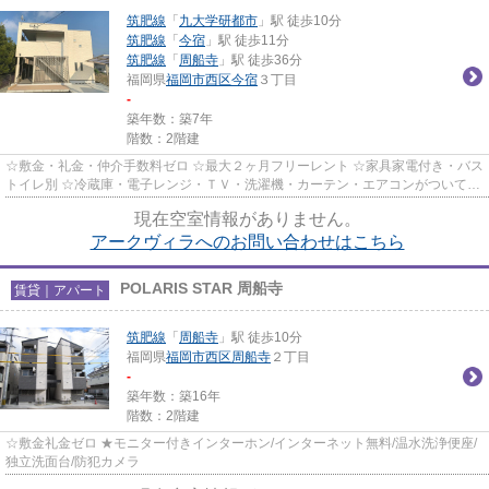
筑肥線
「
九大学研都市
」駅 徒歩10分
筑肥線
「
今宿
」駅 徒歩11分
筑肥線
「
周船寺
」駅 徒歩36分
福岡県
福岡市西区
今宿
３丁目
-
築年数：築7年
階数：2階建
☆敷金・礼金・仲介手数料ゼロ ☆最大２ヶ月フリーレント ☆家具家電付き・バス
トイレ別 ☆冷蔵庫・電子レンジ・ＴＶ・洗濯機・カーテン・エアコンがついてい
ますので、新生活が楽に始めら...
現在空室情報がありません。
アークヴィラへのお問い合わせはこちら
POLARIS STAR 周船寺
賃貸｜アパート
筑肥線
「
周船寺
」駅 徒歩10分
福岡県
福岡市西区
周船寺
２丁目
-
築年数：築16年
階数：2階建
☆敷金礼金ゼロ ★モニター付きインターホン/インターネット無料/温水洗浄便座/
独立洗面台/防犯カメラ