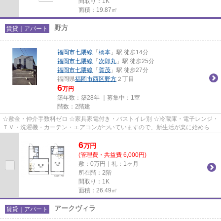
間取り：1K
面積：19.87㎡
野方
賃貸｜アパート
福岡市七隈線
「
橋本
」駅 徒歩14分
福岡市七隈線
「
次郎丸
」駅 徒歩25分
福岡市七隈線
「
賀茂
」駅 徒歩27分
福岡県
福岡市西区
野方
２丁目
6
万円
築年数：築28年 ｜募集中：
1室
階数：2階建
☆敷金・仲介手数料ゼロ ☆家具家電付き・バストイレ別 ☆冷蔵庫・電子レンジ・
ＴＶ・洗濯機・カーテン・エアコンがついていますので、新生活が楽に始められ
ます。
6
万
円
(管理費・共益費 6,000円)
敷：0万円｜礼：1ヶ月
所在階：2階
間取り：1K
面積：26.49㎡
アークヴィラ
賃貸｜アパート