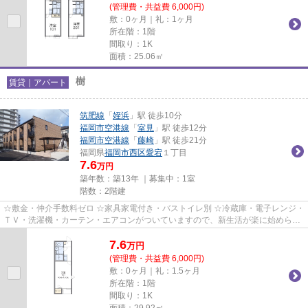
(管理費・共益費 6,000円)
敷：0ヶ月｜礼：1ヶ月
所在階：1階
間取り：1K
面積：25.06㎡
樹
賃貸｜アパート
筑肥線
「
姪浜
」駅 徒歩10分
福岡市空港線
「
室見
」駅 徒歩12分
福岡市空港線
「
藤崎
」駅 徒歩21分
福岡県
福岡市西区
愛宕
１丁目
7.6
万円
築年数：築13年 ｜募集中：
1室
階数：2階建
☆敷金・仲介手数料ゼロ ☆家具家電付き・バストイレ別 ☆冷蔵庫・電子レンジ・
ＴＶ・洗濯機・カーテン・エアコンがついていますので、新生活が楽に始められ
ます。
7.6
万
円
(管理費・共益費 6,000円)
敷：0ヶ月｜礼：1.5ヶ月
所在階：1階
間取り：1K
面積：29.92㎡