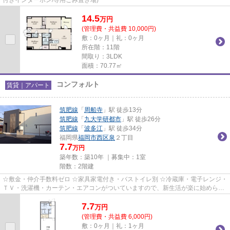
14.5
万
円
(管理費・共益費 10,000円)
敷：0ヶ月｜礼：0ヶ月
所在階：11階
間取り：3LDK
面積：70.77㎡
コンフォルト
賃貸｜アパート
筑肥線
「
周船寺
」駅 徒歩13分
筑肥線
「
九大学研都市
」駅 徒歩26分
筑肥線
「
波多江
」駅 徒歩34分
福岡県
福岡市西区
泉
２丁目
7.7
万円
築年数：築10年 ｜募集中：
1室
階数：2階建
☆敷金・仲介手数料ゼロ ☆家具家電付き・バストイレ別 ☆冷蔵庫・電子レンジ・
ＴＶ・洗濯機・カーテン・エアコンがついていますので、新生活が楽に始められ
ます。
7.7
万
円
(管理費・共益費 6,000円)
敷：0ヶ月｜礼：1ヶ月