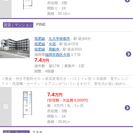
所在階：2階
間取り：1K
面積：35.10㎡
PINE
賃貸｜マンション
筑肥線
「
九大学研都市
」駅 徒歩6分
筑肥線
「
今宿
」駅 徒歩15分
筑肥線
「
周船寺
」駅 徒歩30分
福岡県
福岡市西区
今宿
３丁目
7.4
万円
築年数：築17年 ｜募集中：
1室
階数：4階建
☆敷金・仲介手数料ゼロ ☆家具家電付き・バストイレ別 ☆冷蔵庫・電子レンジ・
ＴＶ・洗濯機・カーテン・エアコンがついていますので、新生活が楽に始められ
ます。
7.4
万
円
(管理費・共益費 8,000円)
敷：0万円｜礼：1ヶ月
所在階：3階
間取り：1K
面積：20.81㎡
T＆K
賃貸｜アパート