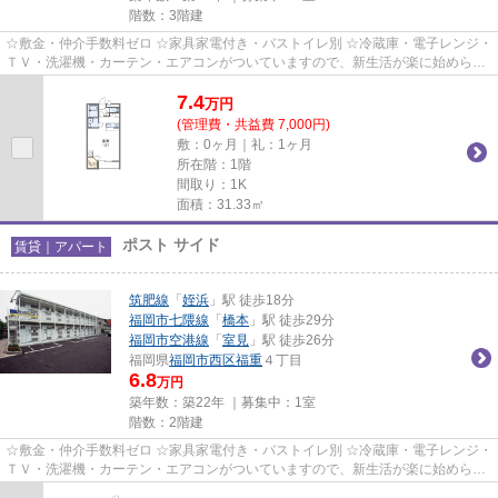
階数：3階建
☆敷金・仲介手数料ゼロ ☆家具家電付き・バストイレ別 ☆冷蔵庫・電子レンジ・
ＴＶ・洗濯機・カーテン・エアコンがついていますので、新生活が楽に始められ
ます。
7.4
万
円
(管理費・共益費 7,000円)
敷：0ヶ月｜礼：1ヶ月
所在階：1階
間取り：1K
面積：31.33㎡
ポスト サイド
賃貸｜アパート
筑肥線
「
姪浜
」駅 徒歩18分
福岡市七隈線
「
橋本
」駅 徒歩29分
福岡市空港線
「
室見
」駅 徒歩26分
福岡県
福岡市西区
福重
４丁目
6.8
万円
築年数：築22年 ｜募集中：
1室
階数：2階建
☆敷金・仲介手数料ゼロ ☆家具家電付き・バストイレ別 ☆冷蔵庫・電子レンジ・
ＴＶ・洗濯機・カーテン・エアコンがついていますので、新生活が楽に始められ
ます。