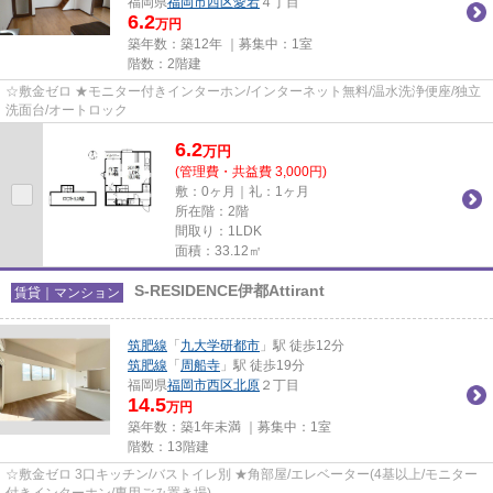
福岡県
福岡市西区
愛宕
４丁目
6.2
万円
築年数：築12年 ｜募集中：
1室
階数：2階建
☆敷金ゼロ ★モニター付きインターホン/インターネット無料/温水洗浄便座/独立
洗面台/オートロック
6.2
万
円
(管理費・共益費 3,000円)
敷：0ヶ月｜礼：1ヶ月
所在階：2階
間取り：1LDK
面積：33.12㎡
S-RESIDENCE伊都Attirant
賃貸｜マンション
筑肥線
「
九大学研都市
」駅 徒歩12分
筑肥線
「
周船寺
」駅 徒歩19分
福岡県
福岡市西区
北原
２丁目
14.5
万円
築年数：築1年未満 ｜募集中：
1室
階数：13階建
☆敷金ゼロ 3口キッチン/バストイレ別 ★角部屋/エレベーター(4基以上/モニター
付きインターホン/専用ごみ置き場)