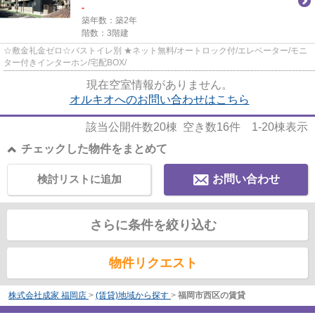
-
築年数：築2年
階数：3階建
☆敷金礼金ゼロ☆バストイレ別 ★ネット無料/オートロック付/エレベーター/モニ
ター付きインターホン/宅配BOX/
現在空室情報がありません。
オルキオへのお問い合わせはこちら
該当公開件数
20
棟 空き数
16
件
1-20
棟表示
チェックした物件をまとめて
検討リストに追加
お問い合わせ
さらに条件を絞り込む
物件リクエスト
株式会社成家 福岡店
>
(賃貸)地域から探す
>
福岡市西区の賃貸