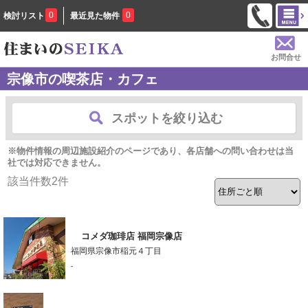
0
0
検討リスト
最近見た物件
お問合せ
宗像市の喫茶店・カフェ
スポットを絞り込む
※物件情報の周辺施設紹介のページであり、各店舗への問い合わせは当
社では対応できません。
該当件数
2
件
コメダ珈琲店 福岡宗像店
福岡県宗像市稲元４丁目
-