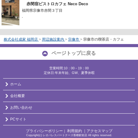
赤間宿ビストロカフェ Neco Deco
福岡県宗像市赤間３丁目
-
株式会社成家 福岡店
>
周辺施設案内
>
宗像市
>
宗像市の喫茶店・カフェ
ページトップに戻る
営業時間:10：00－19：00
定休日:年末年始、GW、夏季休暇
ホーム
会社概要
お問い合わせ
PCサイト
プライバシーポリシー
利用規約
｜アクセスマップ
｜
Copyright(c) レオパレスパートナーズ香椎駅前店 All rights reserved.