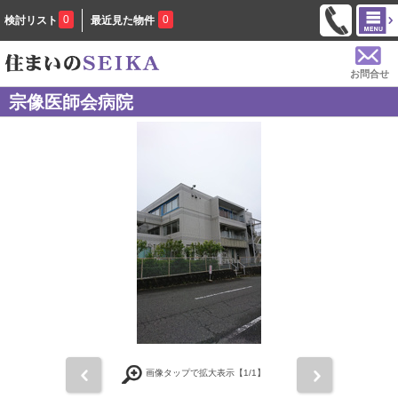
0
0
検討リスト
最近見た物件
お問合せ
宗像医師会病院
前
次
画像タップで拡大表示【
1
/1】