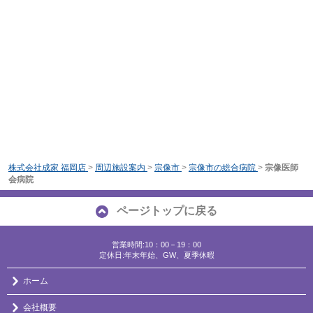
株式会社成家 福岡店
>
周辺施設案内
>
宗像市
>
宗像市の総合病院
>
宗像医師
会病院
ページトップに戻る
営業時間:10：00－19：00
定休日:年末年始、GW、夏季休暇
ホーム
会社概要