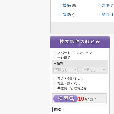
博多
吉塚
(18)
(9)
篠栗
筑前山
(7)
アパート
マンション
一戸建て
▼賃料
～
敷金・保証金なし
礼金・敷引なし
共益費・管理費込み
10
件が該当
間取り