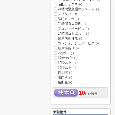
宅配ボックス
(-)
24時間緊急通報システム
(-)
ディンプルキー
(-)
防犯カメラ
(-)
24時間有人管理
(-)
フロントサービス
(-)
24時間ゴミ出し可
(-)
住戸内覧可能
(-)
コンシェルジュサービス
(-)
駐車場あり
(-)
2階以上
(-)
1階の物件
(-)
10階以上
(-)
20階以上
(-)
最上階
(-)
南向き
(-)
角部屋
(-)
10
件が該当
新着物件