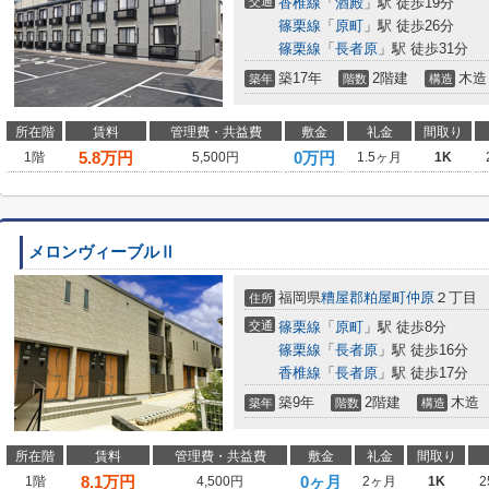
交通
香椎線
「
酒殿
」駅 徒歩19分
篠栗線
「
原町
」駅 徒歩26分
篠栗線
「
長者原
」駅 徒歩31分
築17年
2階建
木造
築年
階数
構造
所在階
賃料
管理費・共益費
敷金
礼金
間取り
5.8
万円
0万円
1階
5,500円
1.5ヶ月
1K
メロンヴィーブルⅡ
福岡県
糟屋郡粕屋町
仲原
２丁目
住所
交通
篠栗線
「
原町
」駅 徒歩8分
篠栗線
「
長者原
」駅 徒歩16分
香椎線
「
長者原
」駅 徒歩17分
築9年
2階建
木造
築年
階数
構造
所在階
賃料
管理費・共益費
敷金
礼金
間取り
8.1
万円
0ヶ月
1階
4,500円
2ヶ月
1K
2