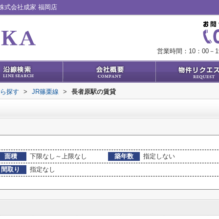
株式会社成家 福岡店
営業時間：10：00－1
から探す
>
JR篠栗線
>
長者原駅の賃貸
面積
下限なし～上限なし
築年数
指定しない
間取り
指定なし