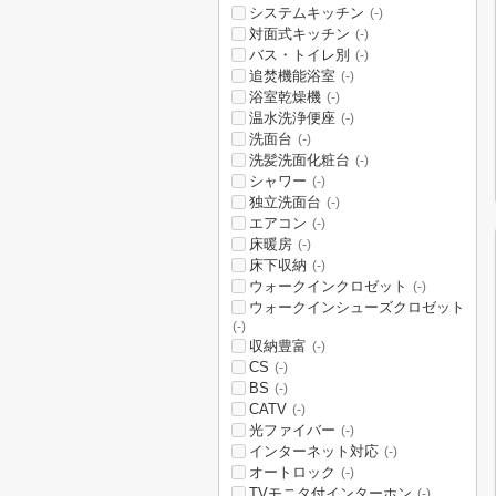
システムキッチン
(-)
対面式キッチン
(-)
バス・トイレ別
(-)
追焚機能浴室
(-)
浴室乾燥機
(-)
温水洗浄便座
(-)
洗面台
(-)
洗髪洗面化粧台
(-)
シャワー
(-)
独立洗面台
(-)
エアコン
(-)
床暖房
(-)
床下収納
(-)
ウォークインクロゼット
(-)
ウォークインシューズクロゼット
(-)
収納豊富
(-)
CS
(-)
BS
(-)
CATV
(-)
光ファイバー
(-)
インターネット対応
(-)
オートロック
(-)
TVモニタ付インターホン
(-)