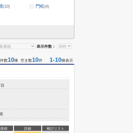
原
門松
(10)
(4)
表示件数：
10
10
1-10
件数
棟 空き数
件
棟表示
丁目
造
面積
詳細
検討リスト