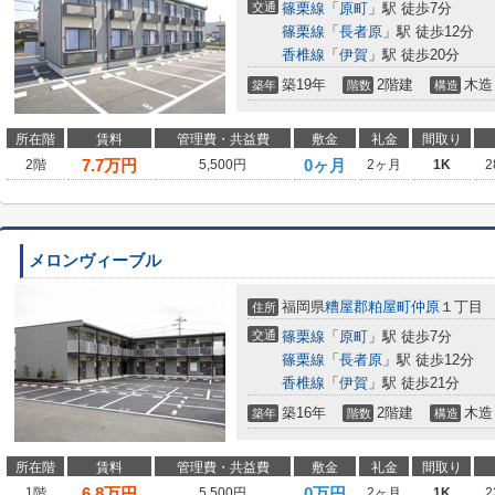
交通
篠栗線
「
原町
」駅 徒歩7分
篠栗線
「
長者原
」駅 徒歩12分
香椎線
「
伊賀
」駅 徒歩20分
築19年
2階建
木造
築年
階数
構造
所在階
賃料
管理費・共益費
敷金
礼金
間取り
7.7
万円
0ヶ月
2階
5,500円
2ヶ月
1K
2
メロンヴィーブル
福岡県
糟屋郡粕屋町
仲原
１丁目
住所
交通
篠栗線
「
原町
」駅 徒歩7分
篠栗線
「
長者原
」駅 徒歩12分
香椎線
「
伊賀
」駅 徒歩21分
築16年
2階建
木造
築年
階数
構造
所在階
賃料
管理費・共益費
敷金
礼金
間取り
6.8
万円
0万円
1階
5,500円
2ヶ月
1K
2