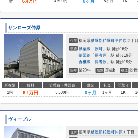
6.4
万円
0ヶ月
1階
4,500円
1.5ヶ月
1K
サンローズ仲原
福岡県
糟屋郡粕屋町
甲仲原
２丁
住所
交通
篠栗線
「
原町
」駅 徒歩16分
篠栗線
「
長者原
」駅 徒歩19分
香椎線
「
長者原
」駅 徒歩19分
築20年
2階建
鉄骨
築年
階数
構造
所在階
賃料
管理費・共益費
敷金
礼金
間取り
6.1
万円
0ヶ月
2階
5,500円
1ヶ月
1K
2
ヴィープル
福岡県
糟屋郡粕屋町
仲原
１丁目
住所