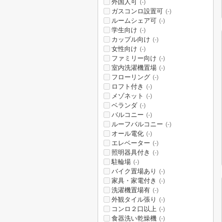
外国人可
(-)
ガスコンロ設置可
(-)
ルームシェア可
(-)
学生向け
(-)
カップル向け
(-)
女性向け
(-)
ファミリー向け
(-)
室内洗濯機置場
(-)
フローリング
(-)
ロフト付き
(-)
メゾネット
(-)
ベランダ
(-)
バルコニー
(-)
ルーフバルコニー
(-)
オール電化
(-)
エレベーター
(-)
照明器具付き
(-)
駐輪場
(-)
バイク置場あり
(-)
家具・家電付き
(-)
洗濯機置場有
(-)
外観タイル張り
(-)
コンロ２口以上
(-)
食器洗い乾燥機
(-)