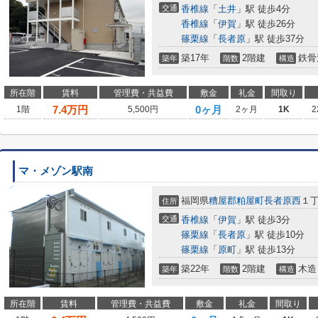
交通
香椎線
「
土井
」駅 徒歩4分
香椎線
「
伊賀
」駅 徒歩26分
篠栗線
「
長者原
」駅 徒歩37分
築17年
2階建
鉄骨
築年
階数
構造
所在階
賃料
管理費・共益費
敷金
礼金
間取り
7.4
万円
0ヶ月
1階
5,500円
2ヶ月
1K
2
マ・メゾン駅南
福岡県
糟屋郡粕屋町
長者原西
１
住所
交通
香椎線
「
伊賀
」駅 徒歩3分
篠栗線
「
長者原
」駅 徒歩10分
篠栗線
「
原町
」駅 徒歩13分
築22年
2階建
木造
築年
階数
構造
所在階
賃料
管理費・共益費
敷金
礼金
間取り