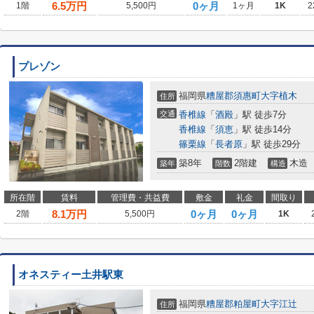
6.5
万円
0ヶ月
1階
5,500円
1ヶ月
1K
2
プレゾン
福岡県
糟屋郡須惠町
大字植木
住所
交通
香椎線
「
酒殿
」駅 徒歩7分
香椎線
「
須恵
」駅 徒歩14分
篠栗線
「
長者原
」駅 徒歩29分
築8年
2階建
木造
築年
階数
構造
所在階
賃料
管理費・共益費
敷金
礼金
間取り
8.1
万円
0ヶ月
0ヶ月
2階
5,500円
1K
オネスティー土井駅東
福岡県
糟屋郡粕屋町
大字江辻
住所