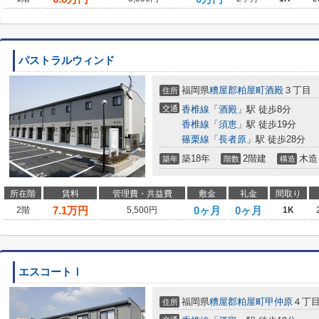
パストラルウィンド
福岡県
糟屋郡粕屋町
酒殿
３丁目
住所
交通
香椎線
「
酒殿
」駅 徒歩8分
香椎線
「
須恵
」駅 徒歩19分
篠栗線
「
長者原
」駅 徒歩28分
築18年
2階建
木造
築年
階数
構造
所在階
賃料
管理費・共益費
敷金
礼金
間取り
7.1
万円
0ヶ月
0ヶ月
2階
5,500円
1K
エスコートⅠ
福岡県
糟屋郡粕屋町
甲仲原
４丁
住所