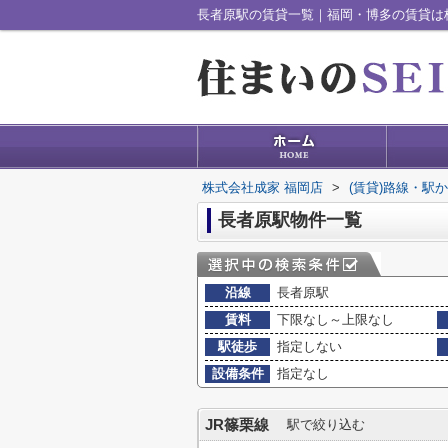
長者原駅の賃貸一覧｜福岡・博多の賃貸は
株式会社成家 福岡店
>
(賃貸)路線・駅
長者原駅物件一覧
沿線
長者原駅
賃料
下限なし～上限なし
駅徒歩
指定しない
設備条件
指定なし
JR篠栗線
駅で絞り込む