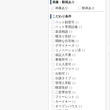
画像・動画あり
画像あり
動画あり
こだわり条件
ペット飼育可
(-)
ペット専用設備
(-)
楽器相談
(-)
陽当り良好
(-)
閑静な住宅地
(-)
デザイナーズ
(-)
リノベーション済
(-)
保証人不要
(-)
事務所可
(-)
２人入居可
(-)
バリアフリー
(-)
分割可
(-)
分譲タイプ
(-)
管理人常駐
(-)
眺望良好
(-)
二世帯住宅
(-)
フリーレント
(-)
カードキー
(-)
オープンハウス
(-)