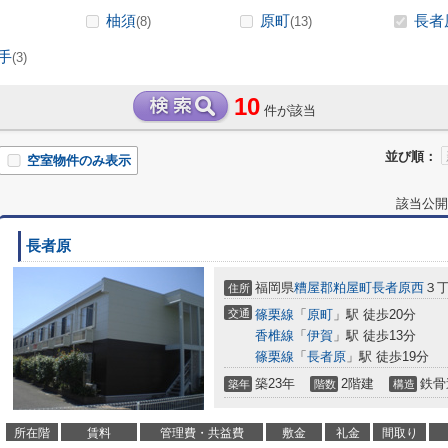
柚須
原町
長者
(8)
(13)
手
(3)
10
件が該当
並び順：
空室物件のみ表示
該当公開
長者原
福岡県
糟屋郡粕屋町
長者原西
３
住所
交通
篠栗線
「
原町
」駅 徒歩20分
香椎線
「
伊賀
」駅 徒歩13分
篠栗線
「
長者原
」駅 徒歩19分
築23年
2階建
鉄骨
築年
階数
構造
所在階
賃料
管理費・共益費
敷金
礼金
間取り