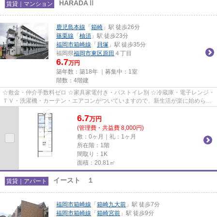
HARADAⅡ
賃貸｜マンション
鹿児島本線
「
箱崎
」駅 徒歩26分
篠栗線
「
柚須
」駅 徒歩23分
福岡市箱崎線
「
貝塚
」駅 徒歩35分
福岡県
福岡市東区
原田
４丁目
6.7
万円
築年数：築18年 ｜募集中：
1室
階数：4階建
☆敷金・仲介手数料ゼロ ☆家具家電付き・バストイレ別 ☆冷蔵庫・電子レンジ・
ＴＶ・洗濯機・カーテン・エアコンがついていますので、新生活が楽に始められ
ます。
6.7
万
円
(管理費・共益費 8,000円)
敷：0ヶ月｜礼：1ヶ月
所在階：1階
間取り：1K
面積：20.81㎡
イースト １
賃貸｜アパート
福岡市箱崎線
「
箱崎九大前
」駅 徒歩7分
福岡市箱崎線
「
箱崎宮前
」駅 徒歩9分