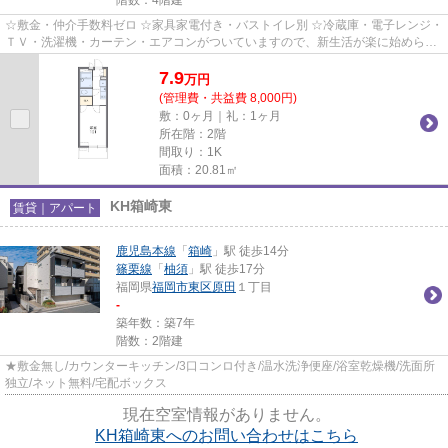
☆敷金・仲介手数料ゼロ ☆家具家電付き・バストイレ別 ☆冷蔵庫・電子レンジ・
ＴＶ・洗濯機・カーテン・エアコンがついていますので、新生活が楽に始められ
ます。
7.9
万
円
(管理費・共益費 8,000円)
敷：0ヶ月｜礼：1ヶ月
所在階：2階
間取り：1K
面積：20.81㎡
KH箱崎東
賃貸｜アパート
鹿児島本線
「
箱崎
」駅 徒歩14分
篠栗線
「
柚須
」駅 徒歩17分
福岡県
福岡市東区
原田
１丁目
-
築年数：築7年
階数：2階建
★敷金無し/カウンターキッチン/3口コンロ付き/温水洗浄便座/浴室乾燥機/洗面所
独立/ネット無料/宅配ボックス
現在空室情報がありません。
KH箱崎東へのお問い合わせはこちら