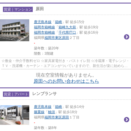
原田
賃貸｜マンション
鹿児島本線
「
箱崎
」駅 徒歩15分
福岡市箱崎線
「
箱崎九大前
」駅 徒歩19分
福岡市箱崎線
「
千代県庁口
」駅 徒歩16分
福岡県
福岡市東区
原田
２丁目
-
築年数：築20年
階数：3階建
☆敷金・仲介手数料ゼロ ☆家具家電付き・バストイレ別 ☆冷蔵庫・電子レンジ・
ＴＶ・洗濯機・カーテン・エアコンがついていますので、新生活が楽に始められ
ます。
現在空室情報がありません。
原田へのお問い合わせはこちら
レンブランサ
賃貸｜アパート
鹿児島本線
「
箱崎
」駅 徒歩14分
篠栗線
「
柚須
」駅 徒歩18分
福岡県
福岡市東区
原田
１丁目
-
築年数：築8年