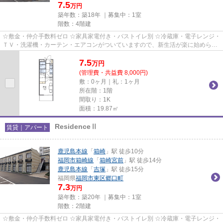
7.5
万円
築年数：築18年 ｜募集中：
1室
階数：4階建
☆敷金・仲介手数料ゼロ ☆家具家電付き・バストイレ別 ☆冷蔵庫・電子レンジ・
ＴＶ・洗濯機・カーテン・エアコンがついていますので、新生活が楽に始められ
ます。
7.5
万
円
(管理費・共益費 8,000円)
敷：0ヶ月｜礼：1ヶ月
所在階：1階
間取り：1K
面積：19.87㎡
ResidenceⅡ
賃貸｜アパート
鹿児島本線
「
箱崎
」駅 徒歩10分
福岡市箱崎線
「
箱崎宮前
」駅 徒歩14分
鹿児島本線
「
吉塚
」駅 徒歩15分
福岡県
福岡市東区
郷口町
7.3
万円
築年数：築20年 ｜募集中：
1室
階数：2階建
☆敷金・仲介手数料ゼロ ☆家具家電付き・バストイレ別 ☆冷蔵庫・電子レンジ・