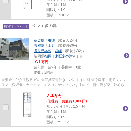
所在階：1階
間取り：1K
面積：19.87㎡
クレエ多の津
賃貸｜アパート
篠栗線
「
柚須
」駅 徒歩24分
香椎線
「
土井
」駅 徒歩30分
鹿児島本線
「
箱崎
」駅 徒歩32分
福岡県
福岡市東区
多の津
４丁目
7.1
万円
築年数：築9年 ｜募集中：
1室
階数：2階建
☆敷金・仲介手数料ゼロ ☆家具家電付き・バストイレ別 ☆冷蔵庫・電子レンジ・
ＴＶ・洗濯機・カーテン・エアコンがついていますので、新生活が楽に始められ
ます。
7.1
万
円
(管理費・共益費 6,000円)
敷：0ヶ月｜礼：1.5ヶ月
所在階：1階
間取り：1K
面積：25.17㎡