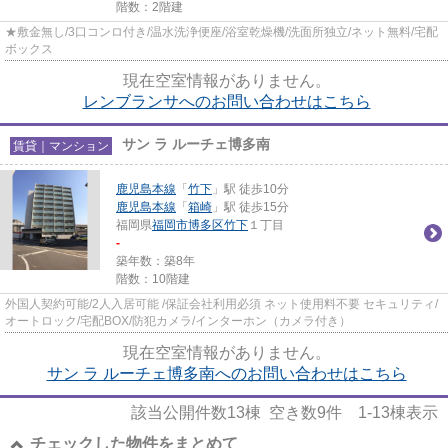
階数：2階建
★敷金無し/3口コンロ付き/温水洗浄便座/浴室乾燥機/洗面所独立/ネット無料/宅配
ボックス
現在空室情報がありません。
レンブランサへのお問い合わせはこちら
サン ラ ルーチェ博多南
賃貸｜マンション
鹿児島本線
「
竹下
」駅 徒歩10分
鹿児島本線
「
箱崎
」駅 徒歩15分
福岡県
福岡市博多区
竹下
１丁目
-
築年数：築8年
階数：10階建
外国人契約可能/2人入居可能 /保証会社利用必須 ネット使用料不要 セキュリティ/
オートロック/宅配BOX/防犯カメラ/インターホン（カメラ付き）
現在空室情報がありません。
サン ラ ルーチェ博多南へのお問い合わせはこちら
該当公開件数
13
棟 空き数
9
件
1-13
棟表示
チェックした物件をまとめて