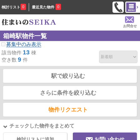
0
0
検討リスト
最近見た物件
お問合せ
箱崎駅物件一覧
募集中のみ表示
13
該当物件
棟
9
空き数
件
駅で絞り込む
さらに条件を絞り込む
物件リクエスト
チェックした物件をまとめて
検討リストに追加
お問い合わせ