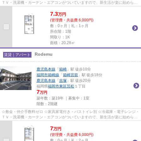
ＴＶ・洗濯機・カーテン・エアコンがついていますので、新生活が楽に始められ
ます。
7.3
万
円
(管理費・共益費 6,000円)
敷：0ヶ月｜礼：1ヶ月
所在階：1階
間取り：1K
面積：20.28㎡
Rodemu
賃貸｜アパート
鹿児島本線
「
箱崎
」駅 徒歩10分
福岡市箱崎線
「
箱崎宮前
」駅 徒歩18分
鹿児島本線
「
吉塚
」駅 徒歩20分
福岡県
福岡市東区
筥松
１丁目
7
万円
築年数：築19年 ｜募集中：
1室
階数：2階建
☆敷金・仲介手数料ゼロ ☆家具家電付き・バストイレ別 ☆冷蔵庫・電子レンジ・
ＴＶ・洗濯機・カーテン・エアコンがついていますので、新生活が楽に始められ
ます。
7
万
円
(管理費・共益費 6,000円)
敷：0ヶ月｜礼：2ヶ月