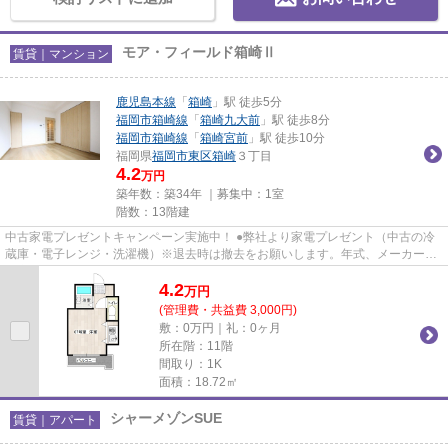
モア・フィールド箱崎Ⅱ
賃貸｜マンション
鹿児島本線
「
箱崎
」駅 徒歩5分
福岡市箱崎線
「
箱崎九大前
」駅 徒歩8分
福岡市箱崎線
「
箱崎宮前
」駅 徒歩10分
福岡県
福岡市東区
箱崎
３丁目
4.2
万円
築年数：築34年 ｜募集中：
1室
階数：13階建
中古家電プレゼントキャンペーン実施中！ ●弊社より家電プレゼント（中古の冷
蔵庫・電子レンジ・洗濯機）※退去時は撤去をお願いします。年式、メーカーの
指定は致しかねます。 ☆敷金...
4.2
万
円
(管理費・共益費 3,000円)
敷：0万円｜礼：0ヶ月
所在階：11階
間取り：1K
面積：18.72㎡
シャーメゾンSUE
賃貸｜アパート