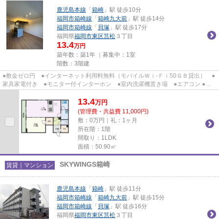
鹿児島本線
「
箱崎
」駅 徒歩10分
福岡市箱崎線
「
箱崎九大前
」駅 徒歩14分
福岡市箱崎線
「
貝塚
」駅 徒歩17分
福岡県
福岡市東区
筥松
３丁目
13.4
万円
築年数：築1年 ｜募集中：
1室
階数：3階建
●敷金ゼロ円 ●インターネット利用料無料（モバイルＷｉ-Ｆｉ50ＧＢ貸出） ●
家具家電付き ●モニター付インターホン ●室内洗濯機置き場 ●エアコン ●バ
ストイレ別 ●コンロ付き
13.4
万
円
(管理費・共益費 11,000円)
敷：0万円｜礼：1ヶ月
所在階：1階
間取り：1LDK
面積：50.90㎡
SKYWINGS箱崎
賃貸｜マンション
鹿児島本線
「
箱崎
」駅 徒歩11分
福岡市箱崎線
「
箱崎九大前
」駅 徒歩15分
福岡市箱崎線
「
貝塚
」駅 徒歩16分
福岡県
福岡市東区
筥松
３丁目