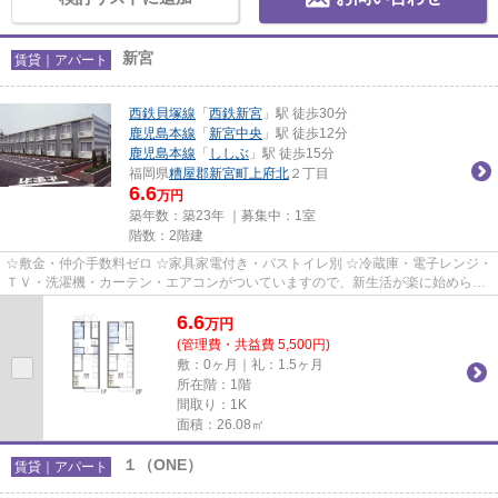
新宮
賃貸｜アパート
西鉄貝塚線
「
西鉄新宮
」駅 徒歩30分
鹿児島本線
「
新宮中央
」駅 徒歩12分
鹿児島本線
「
ししぶ
」駅 徒歩15分
福岡県
糟屋郡新宮町
上府北
２丁目
6.6
万円
築年数：築23年 ｜募集中：
1室
階数：2階建
☆敷金・仲介手数料ゼロ ☆家具家電付き・バストイレ別 ☆冷蔵庫・電子レンジ・
ＴＶ・洗濯機・カーテン・エアコンがついていますので、新生活が楽に始められ
ます。
6.6
万
円
(管理費・共益費 5,500円)
敷：0ヶ月｜礼：1.5ヶ月
所在階：1階
間取り：1K
面積：26.08㎡
１（ONE）
賃貸｜アパート