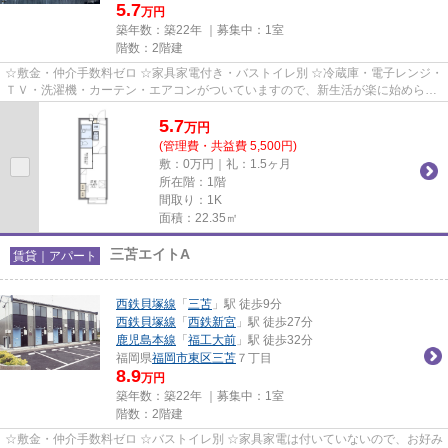
5.7
万円
築年数：築22年 ｜募集中：
1室
階数：2階建
☆敷金・仲介手数料ゼロ ☆家具家電付き・バストイレ別 ☆冷蔵庫・電子レンジ・
ＴＶ・洗濯機・カーテン・エアコンがついていますので、新生活が楽に始められ
ます。
5.7
万
円
(管理費・共益費 5,500円)
敷：0万円｜礼：1.5ヶ月
所在階：1階
間取り：1K
面積：22.35㎡
三苫エイトA
賃貸｜アパート
西鉄貝塚線
「
三苫
」駅 徒歩9分
西鉄貝塚線
「
西鉄新宮
」駅 徒歩27分
鹿児島本線
「
福工大前
」駅 徒歩32分
福岡県
福岡市東区
三苫
７丁目
8.9
万円
築年数：築22年 ｜募集中：
1室
階数：2階建
☆敷金・仲介手数料ゼロ ☆バストイレ別 ☆家具家電は付いていないので、お好み