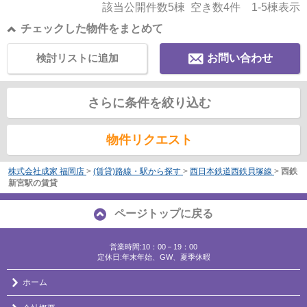
該当公開件数
5
棟 空き数
4
件
1-5
棟表示
チェックした物件をまとめて
検討リストに追加
お問い合わせ
さらに条件を絞り込む
物件リクエスト
株式会社成家 福岡店
>
(賃貸)路線・駅から探す
>
西日本鉄道西鉄貝塚線
>
西鉄
新宮駅の賃貸
ページトップに戻る
営業時間:10：00－19：00
定休日:年末年始、GW、夏季休暇
ホーム