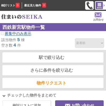
0
0
検討リスト
最近見た物件
お問合せ
西鉄新宮駅物件一覧
募集中のみ表示
5
該当物件
棟
4
空き数
件
駅で絞り込む
さらに条件を絞り込む
物件リクエスト
チェックした物件をまとめて
検討リストに追加
お問い合わせ