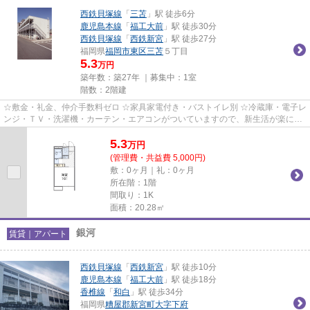
西鉄貝塚線
「
三苫
」駅 徒歩6分
鹿児島本線
「
福工大前
」駅 徒歩30分
西鉄貝塚線
「
西鉄新宮
」駅 徒歩27分
福岡県
福岡市東区
三苫
５丁目
5.3
万円
築年数：築27年 ｜募集中：
1室
階数：2階建
☆敷金・礼金、仲介手数料ゼロ ☆家具家電付き・バストイレ別 ☆冷蔵庫・電子レ
ンジ・ＴＶ・洗濯機・カーテン・エアコンがついていますので、新生活が楽に始
められます。
5.3
万
円
(管理費・共益費 5,000円)
敷：0ヶ月｜礼：0ヶ月
所在階：1階
間取り：1K
面積：20.28㎡
銀河
賃貸｜アパート
西鉄貝塚線
「
西鉄新宮
」駅 徒歩10分
鹿児島本線
「
福工大前
」駅 徒歩18分
香椎線
「
和白
」駅 徒歩34分
福岡県
糟屋郡新宮町
大字下府