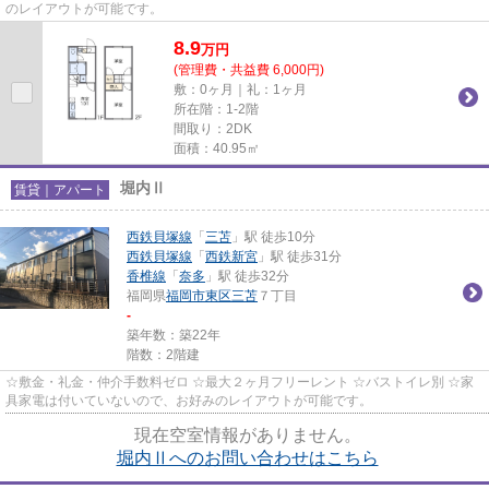
のレイアウトが可能です。
8.9
万
円
(管理費・共益費 6,000円)
敷：0ヶ月｜礼：1ヶ月
所在階：1-2階
間取り：2DK
面積：40.95㎡
堀内Ⅱ
賃貸｜アパート
西鉄貝塚線
「
三苫
」駅 徒歩10分
西鉄貝塚線
「
西鉄新宮
」駅 徒歩31分
香椎線
「
奈多
」駅 徒歩32分
福岡県
福岡市東区
三苫
７丁目
-
築年数：築22年
階数：2階建
☆敷金・礼金・仲介手数料ゼロ ☆最大２ヶ月フリーレント ☆バストイレ別 ☆家
具家電は付いていないので、お好みのレイアウトが可能です。
現在空室情報がありません。
堀内Ⅱへのお問い合わせはこちら