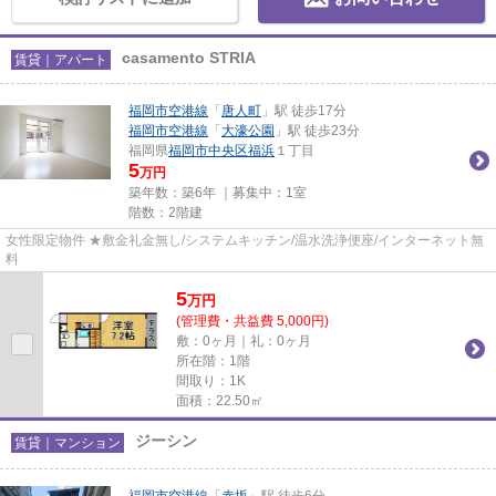
casamento STRIA
賃貸｜アパート
福岡市空港線
「
唐人町
」駅 徒歩17分
福岡市空港線
「
大濠公園
」駅 徒歩23分
福岡県
福岡市中央区
福浜
１丁目
5
万円
築年数：築6年 ｜募集中：
1室
階数：2階建
女性限定物件 ★敷金礼金無し/システムキッチン/温水洗浄便座/インターネット無
料
5
万
円
(管理費・共益費 5,000円)
敷：0ヶ月｜礼：0ヶ月
所在階：1階
間取り：1K
面積：22.50㎡
ジーシン
賃貸｜マンション
福岡市空港線
「
赤坂
」駅 徒歩6分