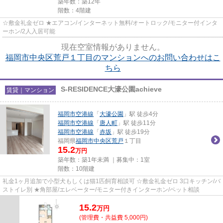
築年数：築12年
階数：4階建
☆敷金礼金ゼロ ★エアコン/インターネット無料/オートロック/モニター付インタ
ーホン/2人入居可能
現在空室情報がありません。
福岡市中央区荒戸１丁目のマンションへのお問い合わせはこ
ちら
S-RESIDENCE大濠公園achieve
賃貸｜マンション
福岡市空港線
「
大濠公園
」駅 徒歩4分
福岡市空港線
「
唐人町
」駅 徒歩11分
福岡市空港線
「
赤坂
」駅 徒歩19分
福岡県
福岡市中央区
荒戸
１丁目
15.2
万円
築年数：築1年未満 ｜募集中：
1室
階数：10階建
礼金1ヶ月追加で小型犬もしくは猫1匹飼育相談可 ☆敷金礼金ゼロ 3口キッチン/バ
ストイレ別 ★角部屋/エレベーター/モニター付きインターホン/ペット相談
15.2
万
円
(管理費・共益費 5,000円)