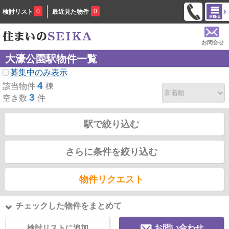
0
0
検討リスト
最近見た物件
お問合せ
大濠公園駅物件一覧
募集中のみ表示
4
該当物件
棟
3
空き数
件
駅で絞り込む
さらに条件を絞り込む
物件リクエスト
チェックした物件をまとめて
検討リストに追加
お問い合わせ