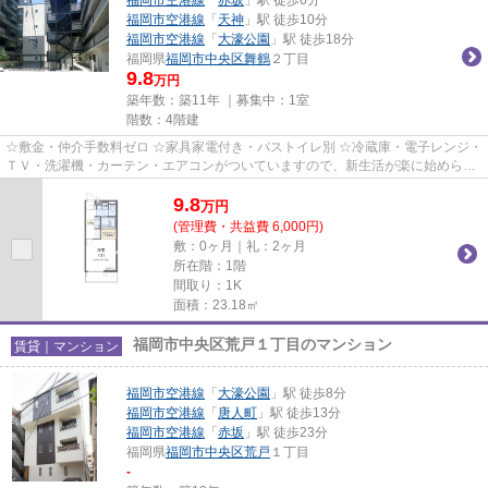
福岡市空港線
「
天神
」駅 徒歩10分
福岡市空港線
「
大濠公園
」駅 徒歩18分
福岡県
福岡市中央区
舞鶴
２丁目
9.8
万円
築年数：築11年 ｜募集中：
1室
階数：4階建
☆敷金・仲介手数料ゼロ ☆家具家電付き・バストイレ別 ☆冷蔵庫・電子レンジ・
ＴＶ・洗濯機・カーテン・エアコンがついていますので、新生活が楽に始められ
ます。
9.8
万
円
(管理費・共益費 6,000円)
敷：0ヶ月｜礼：2ヶ月
所在階：1階
間取り：1K
面積：23.18㎡
福岡市中央区荒戸１丁目のマンション
賃貸｜マンション
福岡市空港線
「
大濠公園
」駅 徒歩8分
福岡市空港線
「
唐人町
」駅 徒歩13分
福岡市空港線
「
赤坂
」駅 徒歩23分
福岡県
福岡市中央区
荒戸
１丁目
-