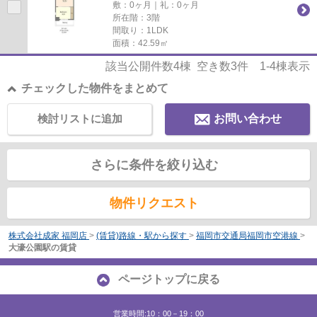
敷：0ヶ月｜礼：0ヶ月
所在階：3階
間取り：1LDK
面積：42.59㎡
該当公開件数
4
棟 空き数
3
件
1-4
棟表示
チェックした物件をまとめて
検討リストに追加
お問い合わせ
さらに条件を絞り込む
物件リクエスト
株式会社成家 福岡店
>
(賃貸)路線・駅から探す
>
福岡市交通局福岡市空港線
>
大濠公園駅の賃貸
ページトップに戻る
営業時間:10：00－19：00