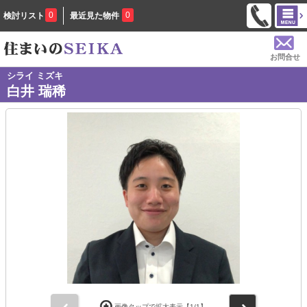
0
0
検討リスト
最近見た物件
お問合せ
シライ ミズキ
白井 瑞稀
前
次
画像タップで拡大表示【
1
/1】