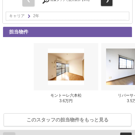
キャリア
2年
担当物件
モントーレ六本松
リバーサ
3.6万円
3.5
このスタッフの担当物件をもっと見る