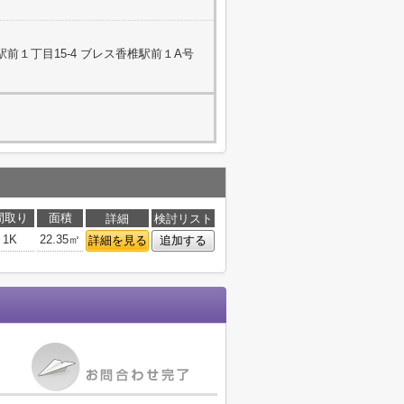
前１丁目15-4 ブレス香椎駅前１A号
間取り
面積
詳細
検討リスト
1K
22.35㎡
詳細を見る
追加する