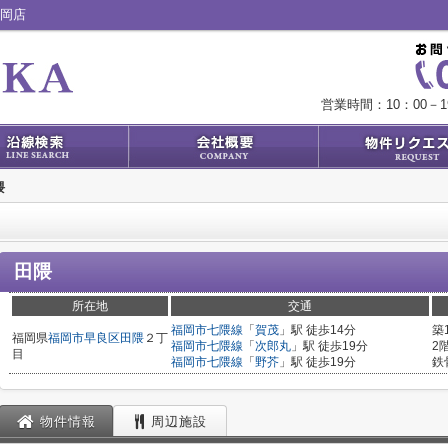
福岡店
営業時間：10：00－1
隈
田隈
所在地
交通
福岡市七隈線
「
賀茂
」駅 徒歩14分
築
福岡県
福岡市早良区
田隈
２丁
福岡市七隈線
「
次郎丸
」駅 徒歩19分
2
目
福岡市七隈線
「
野芥
」駅 徒歩19分
鉄
物件情報
周辺施設