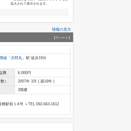
拡大されて表示されます。
情報の見方
【アパート】
隈線
「
次郎丸
」駅 徒歩19分
益費
6,000円
年数）
2007年 3月 ( 築19年 )
2階建
香椎駅前１A号
TEL:092-663-1612