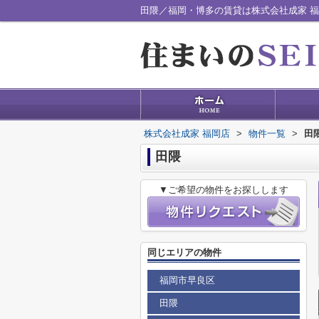
田隈／福岡・博多の賃貸は株式会社成家 
株式会社成家 福岡店
>
物件一覧
>
田
田隈
▼ご希望の物件をお探しします
同じエリアの物件
福岡市早良区
田隈