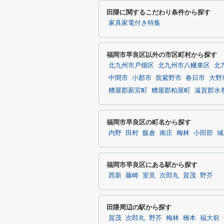
田隈に関するこだわり条件から探す
家具家電付き特集
福岡市早良区以外の市区町村から探す
北九州市戸畑区
北九州市八幡東区
北
中間市
小郡市
筑紫野市
春日市
大野
糟屋郡新宮町
糟屋郡粕屋町
遠賀郡水
福岡市早良区の町名から探す
内野
田村
飯倉
南庄
梅林
小田部
城
福岡市早良区にある駅から探す
西新
藤崎
室見
次郎丸
賀茂
野芥
田隈周辺の駅から探す
賀茂
次郎丸
野芥
梅林
橋本
福大前