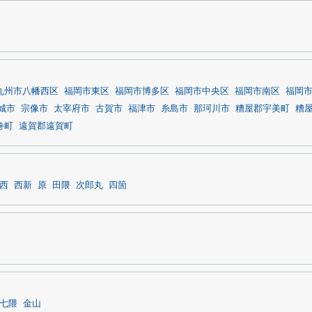
九州市八幡西区
福岡市東区
福岡市博多区
福岡市中央区
福岡市南区
福岡
城市
宗像市
太宰府市
古賀市
福津市
糸島市
那珂川市
糟屋郡宇美町
糟
巻町
遠賀郡遠賀町
西
西新
原
田隈
次郎丸
四箇
七隈
金山