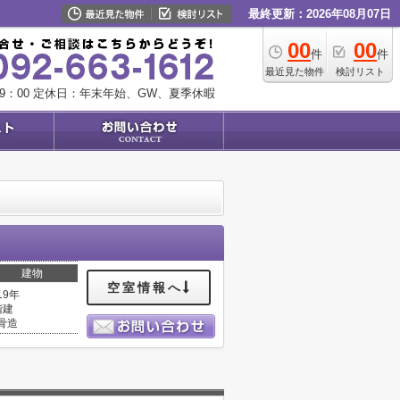
最終更新：2026年08月07日
00
00
件
件
最近見た物件
検討リスト
9：00
定休日：年末年始、GW、夏季休暇
建物
空室情報へ
19年
階建
骨造