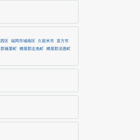
市西区
福岡市城南区
久留米市
直方市
屋郡篠栗町
糟屋郡志免町
糟屋郡須惠町