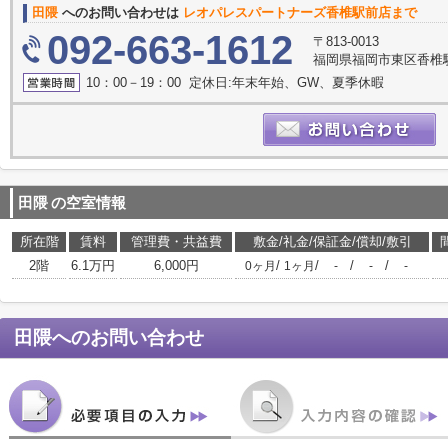
田隈
へのお問い合わせは
レオパレスパートナーズ香椎駅前店まで
092-663-1612
〒813-0013
福岡県福岡市東区香椎駅
10：00－19：00 定休日:年末年始、GW、夏季休暇
田隈
の空室情報
所在階
賃料
管理費・共益費
敷金/礼金/保証金/償却/敷引
2階
6.1万円
6,000円
/
/
/
/
0ヶ月
1ヶ月
-
-
-
田隈
へのお問い合わせ