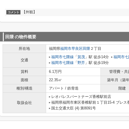
【外観】
コメント
田隈
の物件概要
所在地
福岡県
福岡市早良区
田隈
２丁目
福岡市七隈線
「
賀茂
」駅 徒歩14分
福岡市七
交通
福岡市七隈線
「
野芥
」駅 徒歩19分
賃料
6.1万円
管理費・共
面積
22.35㎡
築年月（築
種別/構造
アパート / 鉄骨造
階建
レオパレスパートナーズ香椎駅前店
福岡県福岡市東区香椎駅前１丁目15-4 ブレス
取扱会社
国土交通大臣 (4) 第8091号