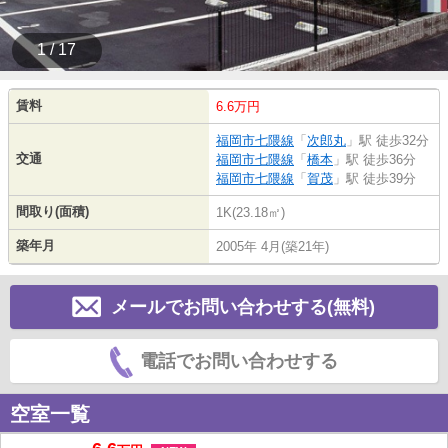
1 / 17
賃料
6.6万円
福岡市七隈線
「
次郎丸
」駅 徒歩32分
交通
福岡市七隈線
「
橋本
」駅 徒歩36分
福岡市七隈線
「
賀茂
」駅 徒歩39分
間取り(面積)
1K(23.18㎡)
築年月
2005年 4月(築21年)
メールでお問い合わせする(無料)
電話でお問い合わせする
空室一覧