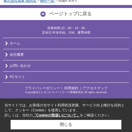
株式会社成家 福岡店
>
物件一覧
>
四箇K＆MⅡ
ページトップに戻る
営業時間:10：00－19：00
定休日:年末年始、GW、夏季休暇
ホーム
会社概要
お問い合わせ
PCサイト
プライバシーポリシー
利用規約
｜アクセスマップ
｜
Copyright(c) レオパレスパートナーズ香椎駅前店 All rights reserved.
当サイトでは、お客様の当サイト利用状況把握、サービス向上検討を目的と
して、クッキー（Cookie）を使用しています。
詳しくは、当社の
「Cookieの取扱いについて」
をご確認ください。
閉じる