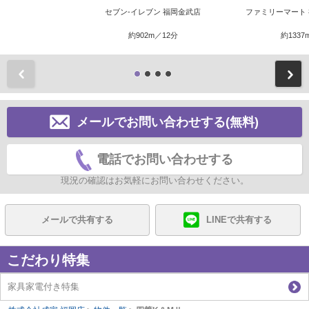
セブン-イレブン 福岡金武店
ファミリーマート
約902m／12分
約1337
前
メールでお問い合わせする(無料)
電話でお問い合わせする
現況の確認はお気軽にお問い合わせください。
メールで共有する
LINEで共有する
こだわり特集
家具家電付き特集