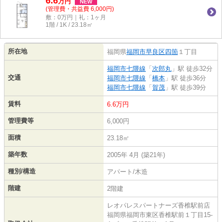
6.6
万
円
NEW
(管理費・共益費 6,000円)
敷：0万円｜礼：1ヶ月
1階 / 1K / 23.18㎡
所在地
福岡県
福岡市早良区
四箇
１丁目
福岡市七隈線
「
次郎丸
」駅 徒歩32分
交通
福岡市七隈線
「
橋本
」駅 徒歩36分
福岡市七隈線
「
賀茂
」駅 徒歩39分
賃料
6.6万円
管理費等
6,000円
面積
23.18㎡
築年数
2005年 4月 (築21年)
種別/構造
アパート/木造
階建
2階建
レオパレスパートナーズ香椎駅前店
福岡県福岡市東区香椎駅前１丁目15-