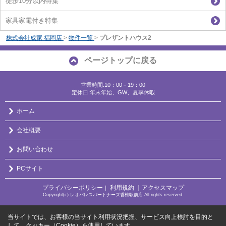
徒歩10分以内特集
家具家電付き特集
株式会社成家 福岡店
>
物件一覧
>
プレザントハウス2
ページトップに戻る
営業時間:10：00－19：00
定休日:年末年始、GW、夏季休暇
ホーム
会社概要
お問い合わせ
PCサイト
プライバシーポリシー
利用規約
｜アクセスマップ
｜
Copyright(c) レオパレスパートナーズ香椎駅前店 All rights reserved.
当サイトでは、お客様の当サイト利用状況把握、サービス向上検討を目的と
して、クッキー（Cookie）を使用しています。