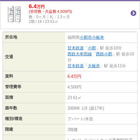
6.4
万
円
(管理費・共益費 4,500円)
敷：0ヶ月｜礼：1.5ヶ月
2階 / 1K / 23.61㎡
所在地
福岡県
小郡市
小板井
甘木鉄道
「
小郡
」駅 徒歩10分
西鉄大牟田線
「
西鉄小郡
」駅 徒歩10
交通
分
甘木鉄道
「
大板井
」駅 徒歩11分
賃料
6.4万円
管理費等
4,500円
面積
23.61㎡
築年数
2009年 1月 (築17年)
種別/構造
アパート/木造
階建
2階建