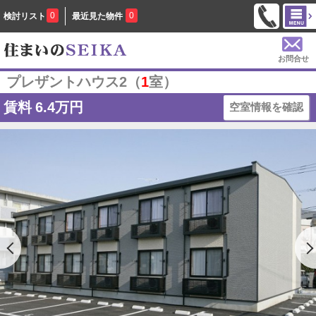
0
0
検討リスト
最近見た物件
お問合せ
プレザントハウス2（
1
室）
賃料
6.4万円
空室情報を確認