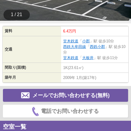
1 / 21
賃料
6.4万円
甘木鉄道
「
小郡
」駅 徒歩10分
西鉄大牟田線
「
西鉄小郡
」駅 徒歩10
交通
分
甘木鉄道
「
大板井
」駅 徒歩11分
間取り(面積)
1K(23.61㎡)
築年月
2009年 1月(築17年)
メールでお問い合わせする(無料)
電話でお問い合わせする
空室一覧