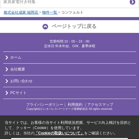
家具家電付き特集
株式会社成家 福岡店
>
物件一覧
>
コンツェルト
ページトップに戻る
営業時間:10：00－19：00
定休日:年末年始、GW、夏季休暇
ホーム
会社概要
お問い合わせ
PCサイト
プライバシーポリシー
利用規約
｜アクセスマップ
｜
Copyright(c) レオパレスパートナーズ香椎駅前店 All rights reserved.
当サイトでは、お客様の当サイト利用状況把握、サービス向上検討を目的と
して、クッキー（Cookie）を使用しています。
詳しくは、当社の
「Cookieの取扱いについて」
をご確認ください。