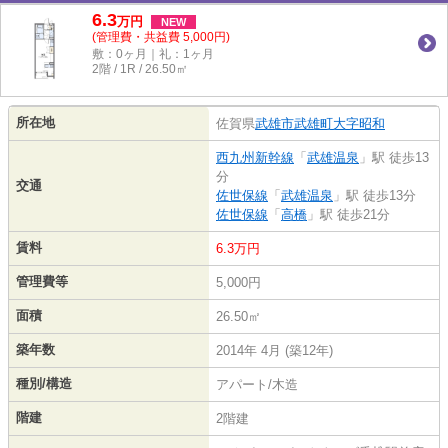
6.3
万
円
NEW
(管理費・共益費 5,000円)
敷：0ヶ月｜礼：1ヶ月
2階 / 1R / 26.50㎡
所在地
佐賀県
武雄市
武雄町大字昭和
西九州新幹線
「
武雄温泉
」駅 徒歩13
分
交通
佐世保線
「
武雄温泉
」駅 徒歩13分
佐世保線
「
高橋
」駅 徒歩21分
賃料
6.3万円
管理費等
5,000円
面積
26.50㎡
築年数
2014年 4月 (築12年)
種別/構造
アパート/木造
階建
2階建