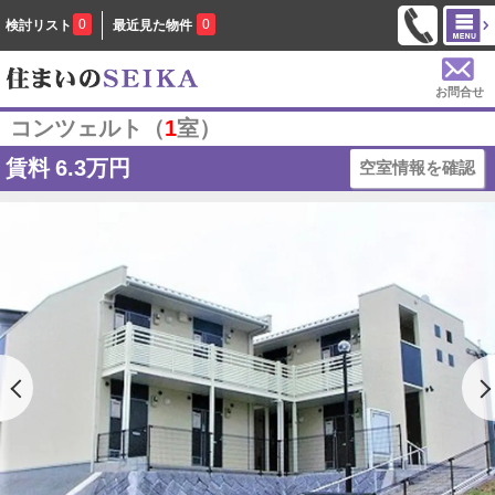
0
0
検討リスト
最近見た物件
お問合せ
コンツェルト（
1
室）
賃料
6.3万円
空室情報を確認