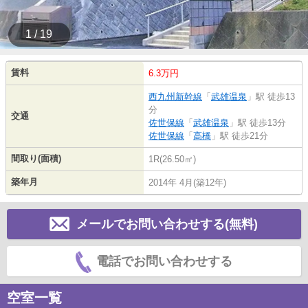
1 / 19
賃料
6.3万円
西九州新幹線
「
武雄温泉
」駅 徒歩13
分
交通
佐世保線
「
武雄温泉
」駅 徒歩13分
佐世保線
「
高橋
」駅 徒歩21分
間取り(面積)
1R(26.50㎡)
築年月
2014年 4月(築12年)
メールでお問い合わせする(無料)
電話でお問い合わせする
空室一覧