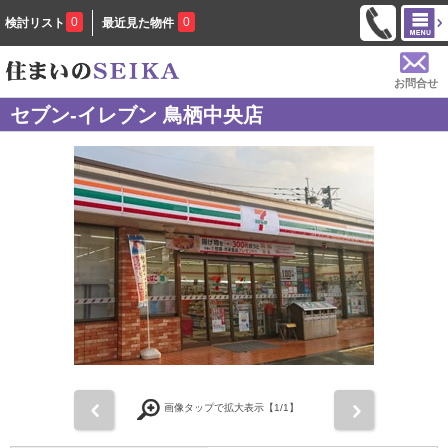
0
0
検討リスト
最近見た物件
お問合せ
セブン-イレブン 鳥栖中央店
前
次
画像タップで拡大表示【
1
/1】