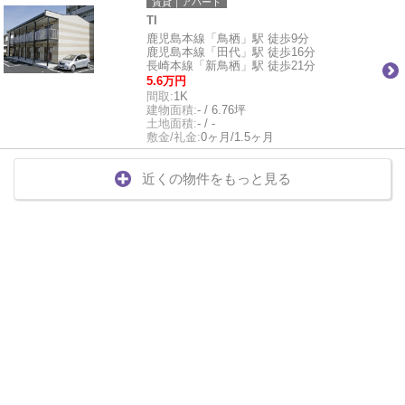
賃貸｜アパート
TI
鹿児島本線「鳥栖」駅 徒歩9分
鹿児島本線「田代」駅 徒歩16分
長崎本線「新鳥栖」駅 徒歩21分
5.6万円
間取:
1K
建物面積:
- / 6.76坪
土地面積:
- / -
敷金/礼金:
0ヶ月/1.5ヶ月
近くの物件をもっと見る