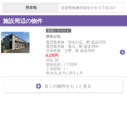
所在地
佐賀県鳥栖市弥生が丘６丁目113
施設周辺の物件
賃貸｜アパート
弥生が丘
鹿児島本線「弥生が丘」駅 徒歩22分
鹿児島本線「基山」駅 徒歩34分
甘木鉄道「立野」駅 徒歩39分
6.2万円
間取:
1K
建物面積:
- / 7.01坪
土地面積:
- / -
敷金/礼金:
0ヶ月/1ヶ月
近くの物件をもっと見る