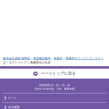
株式会社成家 福岡店
>
周辺施設案内
>
鳥栖市
>
鳥栖市のコンビニエンススト
ア
>
セブンイレブン 鳥栖弥生が丘店
ページトップに戻る
営業時間:10：00－19：00
定休日:年末年始、GW、夏季休暇
ホーム
会社概要