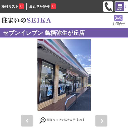
0
0
検討リスト
最近見た物件
お問合せ
セブンイレブン 鳥栖弥生が丘店
前
次
画像タップで拡大表示【
1
/1】