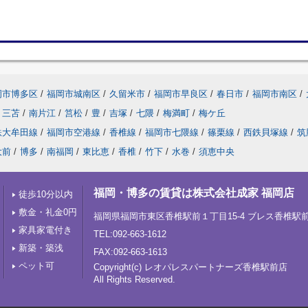
岡市博多区
/
福岡市城南区
/
久留米市
/
福岡市早良区
/
春日市
/
福岡市南区
/
三苫
/
南片江
/
筥松
/
豊
/
吉塚
/
七隈
/
梅満町
/
梅ケ丘
鉄大牟田線
/
福岡市空港線
/
香椎線
/
福岡市七隈線
/
篠栗線
/
西鉄貝塚線
/
筑
大前
/
博多
/
南福岡
/
東比恵
/
香椎
/
竹下
/
水巻
/
須恵中央
福岡・博多の賃貸は株式会社成家 福岡店
徒歩10分以内
敷金・礼金0円
福岡県福岡市東区香椎駅前１丁目15-4 ブレス香椎駅
家具家電付き
TEL:092-663-1612
新築・築浅
FAX:092-663-1613
ペット可
Copyright(c) レオパレスパートナーズ香椎駅前店
All Rights Reserved.