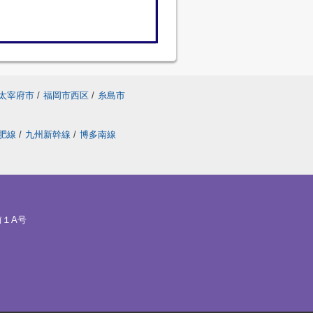
太宰府市
/
福岡市西区
/
糸島市
肥線
/
九州新幹線
/
博多南線
前１A号