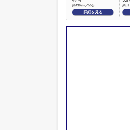
4
5.9
万円
約4362m／55分
約31
詳細を見る