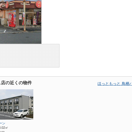
ス店の近くの物件
ほっともっと 鳥栖
ーン
8.02㎡