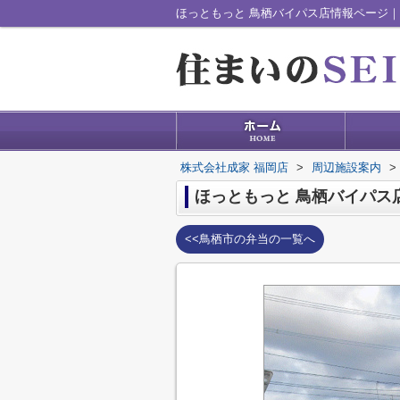
ほっともっと 鳥栖バイパス店情報ページ｜
株式会社成家 福岡店
>
周辺施設案内
>
ほっともっと 鳥栖バイパス
<<鳥栖市の弁当の一覧へ