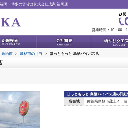
福岡・博多の賃貸は株式会社成家 福岡店
営業時間：10：00－1
鳥栖市
>
鳥栖市の弁当
>
ほっともっと 鳥栖バイパス店
店
ほっともっと 鳥栖バイパス店の詳細
所在地
佐賀県鳥栖市蔵上４丁目1