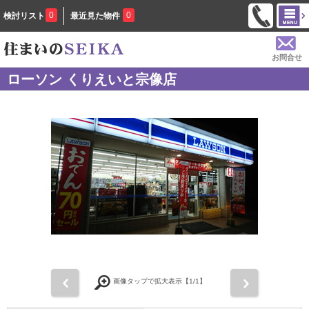
0
0
検討リスト
最近見た物件
お問合せ
ローソン くりえいと宗像店
前
次
画像タップで拡大表示【
1
/1】