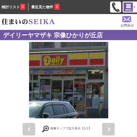
0
0
検討リスト
最近見た物件
お問合せ
デイリーヤマザキ 宗像ひかりが丘店
前
次
画像タップで拡大表示【
1
/1】