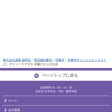
株式会社成家 福岡店
>
周辺施設案内
>
宗像市
>
宗像市のコンビニエンススト
ア
>
デイリーヤマザキ 宗像ひかりが丘店
ページトップに戻る
営業時間:10：00－19：00
定休日:年末年始、GW、夏季休暇
ホーム
会社概要