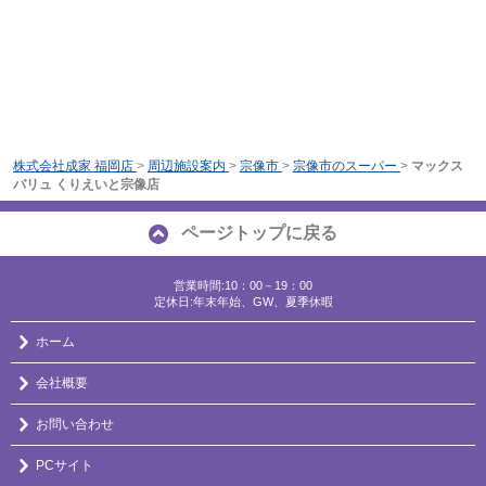
株式会社成家 福岡店
>
周辺施設案内
>
宗像市
>
宗像市のスーパー
>
マックス
バリュ くりえいと宗像店
ページトップに戻る
営業時間:10：00－19：00
定休日:年末年始、GW、夏季休暇
ホーム
会社概要
お問い合わせ
PCサイト