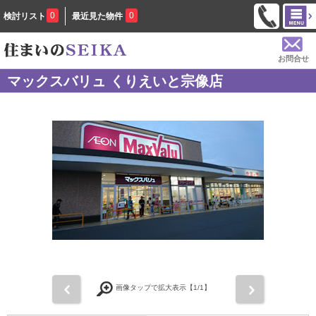
0
0
検討リスト
最近見た物件
お問合せ
マックスバリュ くりえいと宗像店
前
次
画像タップで拡大表示【
1
/1】