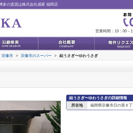
博多の賃貸は株式会社成家 福岡店
営業時間：10：00－1
宗像市
>
宗像市のスーパー
>
結うさぎ〜ゆわうさぎ
結うさぎ〜ゆわうさぎの詳細情報
所在地
福岡県宗像市日の里６丁目