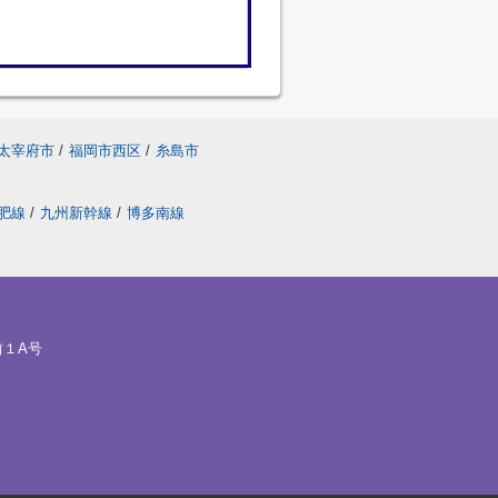
太宰府市
/
福岡市西区
/
糸島市
肥線
/
九州新幹線
/
博多南線
前１A号