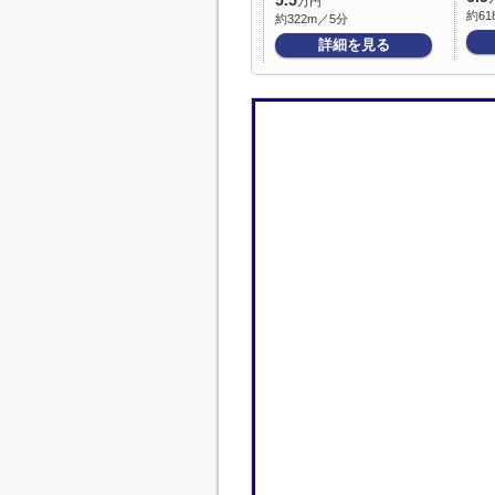
5.5
万円
約61
約322m／5分
詳細を見る