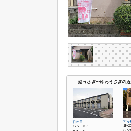
結うさぎ〜ゆわうさぎの近
すみ
日の里
1K/2
1K/21.81㎡
6.5