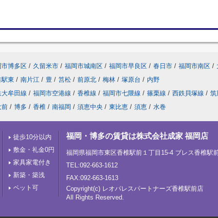
岡市博多区
/
久留米市
/
福岡市城南区
/
福岡市早良区
/
春日市
/
福岡市南区
/
椎駅東
/
南片江
/
豊
/
筥松
/
前原北
/
梅林
/
塚原台
/
内野
鉄大牟田線
/
福岡市空港線
/
香椎線
/
福岡市七隈線
/
篠栗線
/
西鉄貝塚線
/
筑
大前
/
博多
/
香椎
/
南福岡
/
須恵中央
/
東比恵
/
須恵
/
水巻
福岡・博多の賃貸は株式会社成家 福岡店
徒歩10分以内
敷金・礼金0円
福岡県福岡市東区香椎駅前１丁目15-4 ブレス香椎駅
家具家電付き
TEL:092-663-1612
新築・築浅
FAX:092-663-1613
ペット可
Copyright(c) レオパレスパートナーズ香椎駅前店
All Rights Reserved.