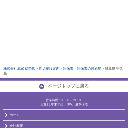
株式会社成家 福岡店
>
周辺施設案内
>
宗像市
>
宗像市の居酒屋
>
雑魚屋 宇久
島
ページトップに戻る
営業時間:10：00－19：00
定休日:年末年始、GW、夏季休暇
ホーム
会社概要