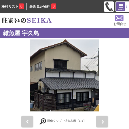
0
0
検討リスト
最近見た物件
お問合せ
雑魚屋 宇久島
前
次
画像タップで拡大表示【
1
/1】