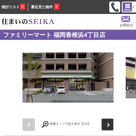
0
0
検討リスト
最近見た物件
お問合せ
ファミリーマート 福岡香椎浜4丁目店
前
次
画像タップで拡大表示【
1
/2】