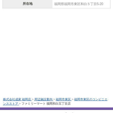
所在地
福岡県福岡市東区和白５丁目5-20
株式会社成家 福岡店
>
周辺施設案内
>
福岡市東区
>
福岡市東区のコンビニエ
ンスストア
>
ファミリーマート 福岡和白五丁目店