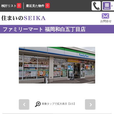
0
0
検討リスト
最近見た物件
お問合せ
ファミリーマート 福岡和白五丁目店
前
次
画像タップで拡大表示【
1
/1】