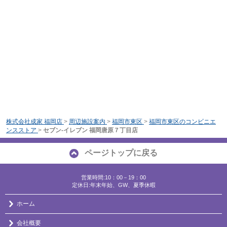
株式会社成家 福岡店
>
周辺施設案内
>
福岡市東区
>
福岡市東区のコンビニエ
ンスストア
>
セブン-イレブン 福岡唐原７丁目店
ページトップに戻る
営業時間:10：00－19：00
定休日:年末年始、GW、夏季休暇
ホーム
会社概要