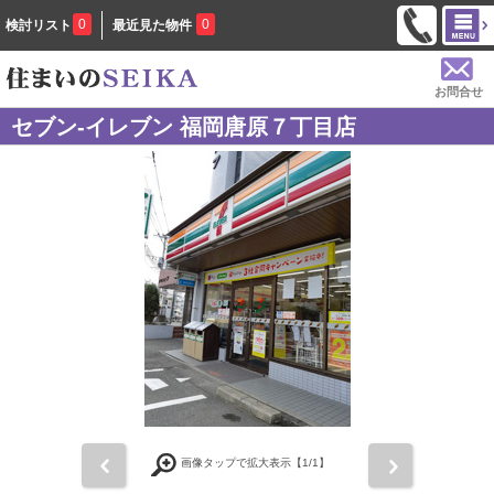
0
0
検討リスト
最近見た物件
お問合せ
セブン-イレブン 福岡唐原７丁目店
前
次
画像タップで拡大表示【
1
/1】