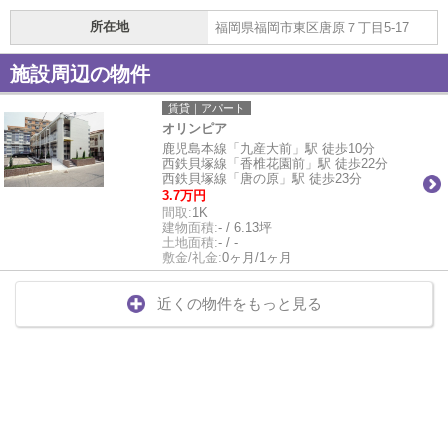
所在地
福岡県福岡市東区唐原７丁目5-17
施設周辺の物件
賃貸｜アパート
オリンピア
鹿児島本線「九産大前」駅 徒歩10分
西鉄貝塚線「香椎花園前」駅 徒歩22分
西鉄貝塚線「唐の原」駅 徒歩23分
3.7万円
間取:
1K
建物面積:
- / 6.13坪
土地面積:
- / -
敷金/礼金:
0ヶ月/1ヶ月
近くの物件をもっと見る