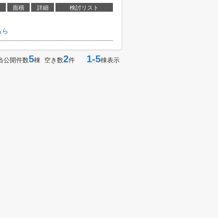
面積
詳細
検討リスト
ちら
5
2
1-5
当公開件数
棟 空き数
件
棟表示