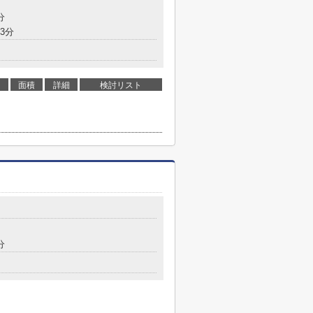
分
3分
面積
詳細
検討リスト
分