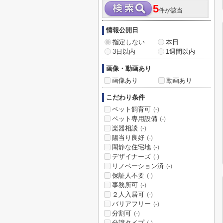
5
件が該当
情報公開日
指定しない
本日
3日以内
1週間以内
画像・動画あり
画像あり
動画あり
こだわり条件
ペット飼育可
(-)
ペット専用設備
(-)
楽器相談
(-)
陽当り良好
(-)
閑静な住宅地
(-)
デザイナーズ
(-)
リノベーション済
(-)
保証人不要
(-)
事務所可
(-)
２人入居可
(-)
バリアフリー
(-)
分割可
(-)
分譲タイプ