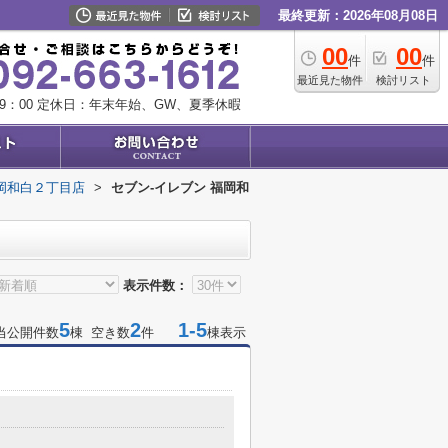
最終更新：2026年08月08日
00
00
件
件
最近見た物件
検討リスト
9：00
定休日：年末年始、GW、夏季休暇
福岡和白２丁目店
>
セブン-イレブン 福岡和
表示件数：
5
2
1-5
当公開件数
棟 空き数
件
棟表示