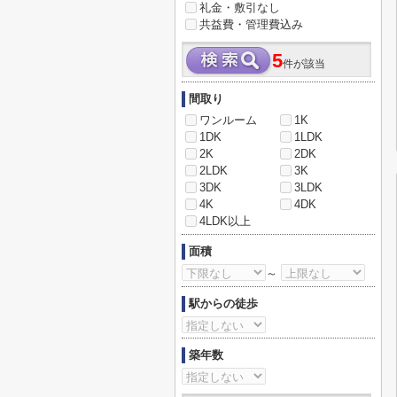
礼金・敷引なし
共益費・管理費込み
5
件が該当
間取り
ワンルーム
1K
1DK
1LDK
2K
2DK
2LDK
3K
3DK
3LDK
4K
4DK
4LDK以上
面積
～
駅からの徒歩
築年数