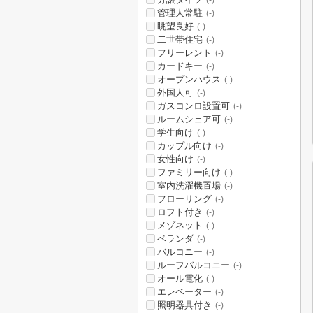
(-)
管理人常駐
(-)
眺望良好
(-)
二世帯住宅
(-)
フリーレント
(-)
カードキー
(-)
オープンハウス
(-)
外国人可
(-)
ガスコンロ設置可
(-)
ルームシェア可
(-)
学生向け
(-)
カップル向け
(-)
女性向け
(-)
ファミリー向け
(-)
室内洗濯機置場
(-)
フローリング
(-)
ロフト付き
(-)
メゾネット
(-)
ベランダ
(-)
バルコニー
(-)
ルーフバルコニー
(-)
オール電化
(-)
エレベーター
(-)
照明器具付き
(-)