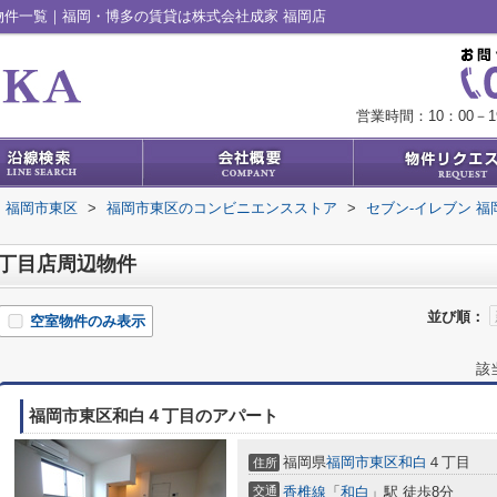
物件一覧｜福岡・博多の賃貸は株式会社成家 福岡店
営業時間：10：00－1
福岡市東区
>
福岡市東区のコンビニエンスストア
>
セブン-イレブン 
２丁目店周辺物件
並び順：
空室物件のみ表示
該
福岡市東区和白４丁目のアパート
福岡県
福岡市東区
和白
４丁目
住所
交通
香椎線
「
和白
」駅 徒歩8分