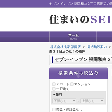
セブン-イレブン 福岡和白２丁目店周辺の
株式会社成家 福岡店
>
周辺施設案内
>
白２丁目店の近くの物件
セブン-イレブン 福岡和白
アパート
マンション
一戸建て
▼賃料
～
敷金・保証金なし