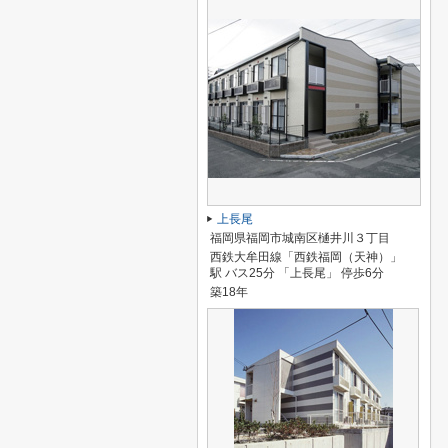
上長尾
福岡県福岡市城南区樋井川３丁目
西鉄大牟田線「西鉄福岡（天神）」
駅 バス25分 「上長尾」 停歩6分
築18年