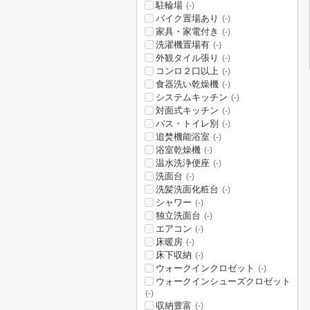
駐輪場
(-)
バイク置場あり
(-)
家具・家電付き
(-)
洗濯機置場有
(-)
外観タイル張り
(-)
コンロ２口以上
(-)
食器洗い乾燥機
(-)
システムキッチン
(-)
対面式キッチン
(-)
バス・トイレ別
(-)
追焚機能浴室
(-)
浴室乾燥機
(-)
温水洗浄便座
(-)
洗面台
(-)
洗髪洗面化粧台
(-)
シャワー
(-)
独立洗面台
(-)
エアコン
(-)
床暖房
(-)
床下収納
(-)
ウォークインクロゼット
(-)
ウォークインシューズクロゼット
(-)
収納豊富
(-)