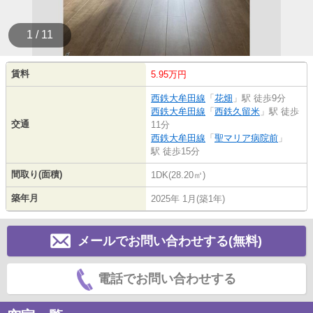
1 / 11
賃料
5.95万円
西鉄大牟田線
「
花畑
」駅 徒歩9分
西鉄大牟田線
「
西鉄久留米
」駅 徒歩
交通
11分
西鉄大牟田線
「
聖マリア病院前
」
駅 徒歩15分
間取り(面積)
1DK(28.20㎡)
築年月
2025年 1月(築1年)
メールでお問い合わせする(無料)
電話でお問い合わせする