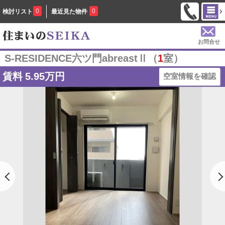
0
0
検討リスト
最近見た物件
お問合せ
S-RESIDENCE六ツ門abreastⅡ（
1
室）
賃料
5.95万円
空室情報を確認