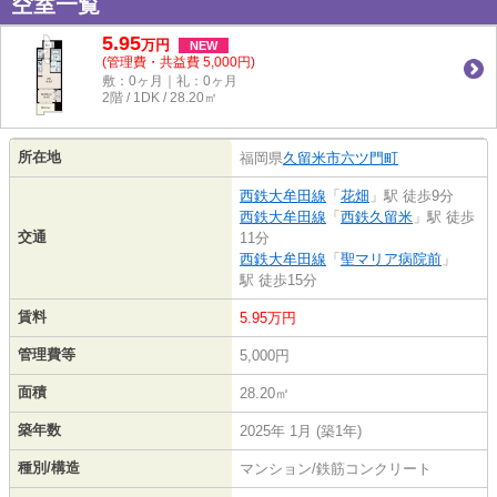
空室一覧
5.95
万
円
NEW
(管理費・共益費 5,000円)
敷：0ヶ月｜礼：0ヶ月
2階 / 1DK / 28.20㎡
所在地
福岡県
久留米市
六ツ門町
西鉄大牟田線
「
花畑
」駅 徒歩9分
西鉄大牟田線
「
西鉄久留米
」駅 徒歩
交通
11分
西鉄大牟田線
「
聖マリア病院前
」
駅 徒歩15分
賃料
5.95万円
管理費等
5,000円
面積
28.20㎡
築年数
2025年 1月 (築1年)
種別/構造
マンション/鉄筋コンクリート