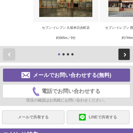
セブン-イレブン 久留米日吉町店
セブン-イレブン 
約665m／9分
約744
前
メールでお問い合わせする(無料)
電話でお問い合わせする
現況の確認はお気軽にお問い合わせください。
メールで共有する
LINEで共有する