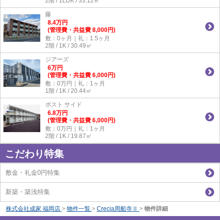
2階 / 1LDK / 33.12㎡
藤
8.4
万
円
(管理費・共益費 8,000円)
敷：0ヶ月｜礼：1.5ヶ月
2階 / 1K / 30.49㎡
ジアーズ
6
万
円
(管理費・共益費 6,000円)
敷：0万円｜礼：1ヶ月
1階 / 1K / 20.44㎡
ポスト サイド
6.8
万
円
(管理費・共益費 6,000円)
敷：0万円｜礼：1ヶ月
2階 / 1K / 19.87㎡
こだわり特集
敷金・礼金0円特集
新築・築浅特集
株式会社成家 福岡店
>
物件一覧
>
Crecia周船寺Ⅱ
>
物件詳細