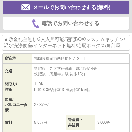
メールでお問い合わせする(無料)
電話でお問い合わせする
★敷金礼金無し/2人入居可能/宅配BOX/システムキッチン/
温水洗浄便座/インターネット無料/宅配ボックス/角部屋
所在地
福岡県
福岡市西区
周船寺
３丁目
筑肥線
「
九大学研都市
」駅 徒歩14分
交通
筑肥線
「
周船寺
」駅 徒歩15分
間取り/
1LDK
詳細
LDK 8.3帖
/
洋室 3.7帖
/
洋室 5.5帖
面積/
バルコニー面
27.37㎡/-
積
管理費・
賃料
5.5万円
3,000円
共益費