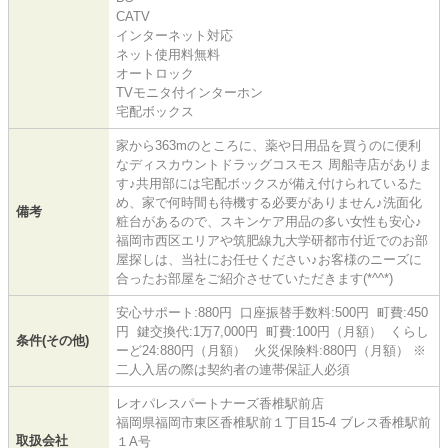
CATV
インターネット対応
ネット使用料無料
オートロック
TVモニタ付インターホン
宅配ボックス
家から363mのところに、薬や日用品を買うのに便利
なディスカウントドラッグコスモス 周船寺店がありま
す♪共用部には宅配ボックスが備え付けられているた
め、家で何時間も待機する必要がありません♪洗面化
備考
粧台があるので、スキンケア用品の多い女性も安心♪
福岡市西区エリアや筑肥線九大学研都市付近でのお部
屋探しは、当社にお任せください♪お客様のニーズに
合ったお部屋をご紹介させていただきます(*^^*)
安心サポート:880円 口座振替手数料:500円 町費:450
円 鍵交換代:1万7,000円 町費:100円（月額） くらし
条件(その他)
ーど24:880円（月額） 火災保険料:880円（月額） ※
二人入居の際は契約者の連帯保証人必須
レオパレスパートナーズ香椎駅前店
福岡県福岡市東区香椎駅前１丁目15-4 ブレス香椎駅前
取扱会社
１A号