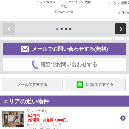
ディスカウントドラッグコスモス 周船
ローソン 福岡
寺店
約363m／5分
約754
前
メールでお問い合わせする(無料)
電話でお問い合わせする
メールで共有する
LINEで共有する
エリアの近い物件
S1マリナ通り
6.2
万
円
(管理費・共益費 3,000円)
敷：0ヶ月｜礼：1ヶ月