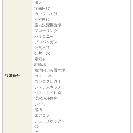
法人可
学生向け
カップル向け
女性向け
室内洗濯機置場
フローリング
バルコニー
プロパンガス
公営水道
公共下水
電気有
駐輪場
敷地内ごみ置き場
設備条件
ガスコンロ
コンロ２口以上
システムキッチン
バス・トイレ別
温水洗浄便座
シャワー
浴槽
エアコン
シューズボックス
CS
BS