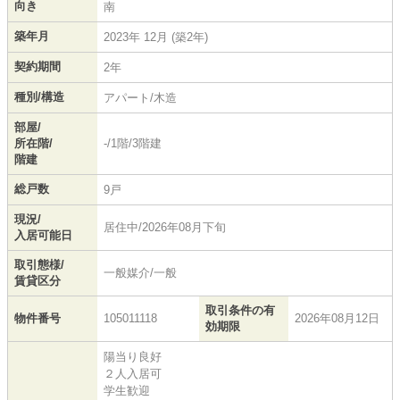
向き
南
築年月
2023年 12月 (築2年)
契約期間
2年
種別/構造
アパート/木造
部屋/
所在階/
-/1階/3階建
階建
総戸数
9戸
現況/
居住中/2026年08月下旬
入居可能日
取引態様/
一般媒介/一般
賃貸区分
取引条件の有
物件番号
105011118
2026年08月12日
効期限
陽当り良好
２人入居可
学生歓迎