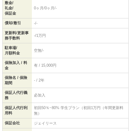
敷金/
礼金/
0ヶ月/0ヶ月/-
保証金
償却/敷引
-/-
更新料/更新事
-/1万円
務手数料
駐車場/
空無/-
月額料金
保険加入 / 料
有 / 15,000円
金
保険名 / 保険
- / 2年
期間
保証人代行義
必加入
務
保証人代行利
初回50％~80% 学生プラン（初回1万円（年間更新料
用料
無）
保証会社
ジェイリース