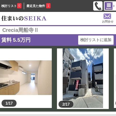
0
1
検討リスト
最近見た物件
お問合せ
Crecia周船寺Ⅱ
賃料
5.5
万円
検討リストに追加
1/17
2/17