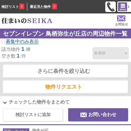
0
0
検討リスト
最近見た物件
お問合せ
セブンイレブン 鳥栖弥生が丘店の周辺物件一覧
募集中のみ表示
1
該当物件
棟
1
空き数
件
さらに条件を絞り込む
物件リクエスト
チェックした物件をまとめて
検討リストに追加
お問い合わせ
弥生が丘
賃貸｜アパート