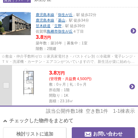
鹿児島本線
「
弥生が丘
」駅 徒歩22分
鹿児島本線
「
基山
」駅 徒歩34分
甘木鉄道
「
立野
」駅 徒歩39分
佐賀県
鳥栖市
弥生が丘
４丁目
3.8
万円
築年数：築16年 ｜募集中：
1室
階数：2階建
☆敷金・仲介手数料ゼロ ☆家具家電付き・バストイレ別 ☆冷蔵庫・電子レンジ・
ＴＶ・洗濯機・カーテン・エアコンがついていますので、新生活が楽に始められ
ます。
3.8
万
円
(管理費・共益費 4,500円)
敷：0ヶ月｜礼：0ヶ月
所在階：1階
間取り：1K
面積：23.18㎡
該当公開件数
1
棟 空き数
1
件
1-1
棟表示
チェックした物件をまとめて
検討リストに追加
お問い合わせ